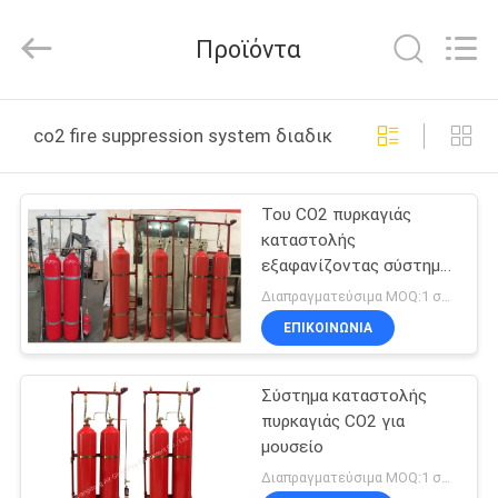
Guangdong
Air
Giant
Προϊόντα
Fire
Equipment
Co.,Ltd..
All
Rights
ΣΠΊΤΙ
Reserved.
co2 fire suppression system διαδικτυακή κατασκευή
ΠΡΟΪΌΝΤΑ
Του CO2 πυρκαγιάς
καταστολής
VR
εξαφανίζοντας σύστημα
ΠΑΡΟΥΣΙΆΣΤΕ
42kg του CO2
Διαπραγματεύσιμα MOQ:1 σύνολο
συστημάτων σταθερό
ΕΠΙΚΟΙΝΩΝΊΑ
70Ltr
ΣΧΕΤΙΚΆ
Σύστημα καταστολής
ΜΕ
πυρκαγιάς CO2 για
ΕΜΆΣ
μουσείο
Διαπραγματεύσιμα MOQ:1 σύνολο