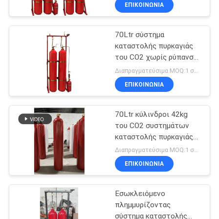
ΓΎΡΟΣ
ΕΠΙΚΟΙΝΩΝΊΑ
ΕΡΓΟΣΤΑΣΊΩΝ
70Ltr σύστημα
καταστολής πυρκαγιάς
ΠΟΙΟΤΙΚΌΣ
του CO2 χωρίς ρύπανση
ΈΛΕΓΧΟΣ
για το αρχείο
Διαπραγματεύσιμα MOQ:1 σύνολο
ΕΠΙΚΟΙΝΩΝΊΑ
ΚΑΤΕΒΆΣΤΕ
70Ltr κύλινδροι 42kg
του CO2 συστημάτων
ΖΗΤΉΣΤΕ
καταστολής πυρκαγιάς
ΈΝΑ
του CO2 στο δωμάτιο
Διαπραγματεύσιμα MOQ:1 σύνολο
υπολογιστών
ΑΠΌΣΠΑΣΜΑ
ΕΠΙΚΟΙΝΩΝΊΑ
Εσωκλειόμενο
SITEMAP
πλημμυρίζοντας
σύστημα καταστολής