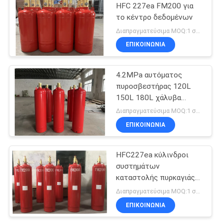
HFC 227ea FM200 για
το κέντρο δεδομένων
9
Διαπραγματεύσιμα MOQ:1 σύνολο
Καθαρός
ΕΠΙΚΟΙΝΩΝΊΑ
πράκτορας
4.2MPa αυτόματος
καταστολής
πυροσβεστήρας 120L
150L 180L χάλυβα
πυρκαγιάς
άνθρακα FM200
Διαπραγματεύσιμα MOQ:1 σύνολο
ΕΠΙΚΟΙΝΩΝΊΑ
18
Αυτόματος
HFC227ea κύλινδροι
συστημάτων
πυροσβεστήρας
καταστολής πυρκαγιάς
FM 200 στον ανηχοειδή
Διαπραγματεύσιμα MOQ:1 σύνολο
ODM cOem αιθουσών
ΕΠΙΚΟΙΝΩΝΊΑ