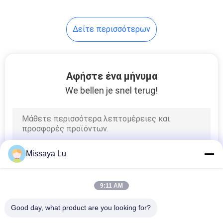
67
Δείτε περισσότερων
Κύλινδροι FM 200
Αφήστε ένα μήνυμα
We bellen je snel terug!
39
Novec 1230
Missaya Lu
κύλινδροι
9:11 AM
Good day, what product are you looking for?