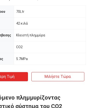
ρου
70Ltr
42 κιλά
σβεσης
Κλειστή πλημμύρα
CO2
ας
5.7MPa
ερη Τιμή
Μιλήστε Τώρα.
όμενο πλημμυρίζοντας
τικό σύστημα του CO2