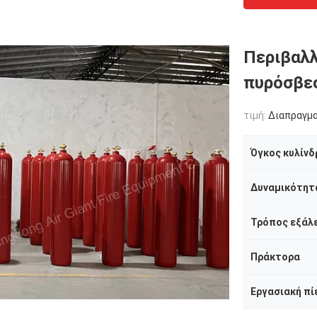
Περιβαλλ
πυρόσβεσ
τιμή:
Διαπραγμ
Όγκος κυλίν
Δυναμικότητ
Τρόπος εξάλ
Πράκτορα
Εργασιακή πί