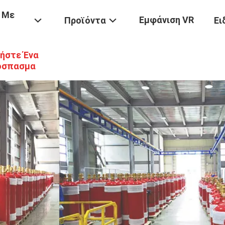
 Με
Εμφάνιση VR
Προϊόντα
Ει
ήστε Ένα
όσπασμα