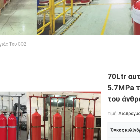
γιάς Του CO2
70Ltr αυ
5.7MPa τ
του άνθρ
τιμή:
Διαπραγμ
Όγκος κυλίνδ