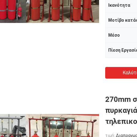
Ικανότητα
Μοτίβο κατά
Μέσο
Πίεση Εργασί
Καλύτ
270mm σ
πυρκαγιά
τηλεπικ
τιμή:
Διαπραγμ