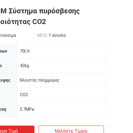
DM Σύστημα πυρόσβεσης
οιότητας CO2
ατεύσιμα
MOQ:
1 σύνολο
δρων
70Ltr
α
42kg
ειψης
Κλειστές πλημμύρες
CO2
εση
5.7MPa
ερη Τιμή
Μιλήστε Τώρα.