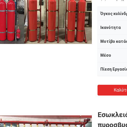
Όγκος κυλίνδ
Ικανότητα
Μοτίβο κατά
Μέσο
Πίεση Εργασί
Καλύτ
Εσωκλει
πυροσβυσ