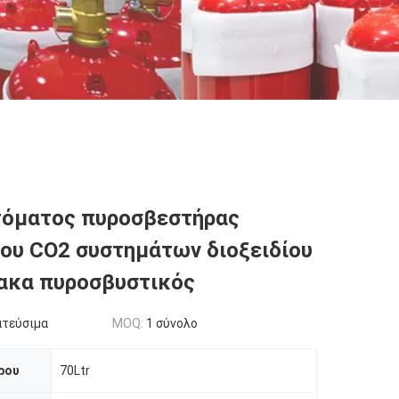
τόματος πυροσβεστήρας
ου CO2 συστημάτων διοξειδίου
ακα πυροσβυστικός
ατεύσιμα
MOQ:
1 σύνολο
ρου
70Ltr