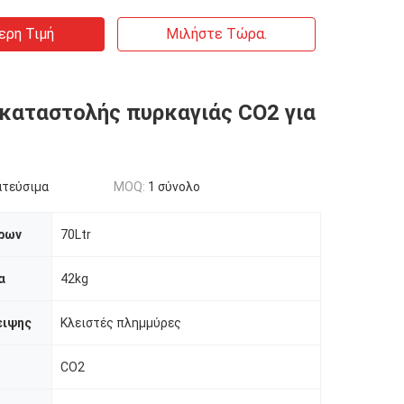
ερη Τιμή
Μιλήστε Τώρα.
καταστολής πυρκαγιάς CO2 για
ατεύσιμα
MOQ:
1 σύνολο
δρων
70Ltr
α
42kg
ειψης
Κλειστές πλημμύρες
CO2