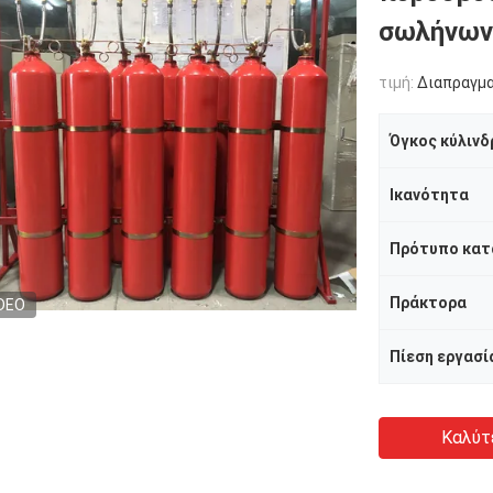
σωλήνων
τιμή:
Διαπραγμ
Όγκος κύλινδ
Ικανότητα
Πρότυπο κατ
Πράκτορα
DEO
Πίεση εργασί
Καλύτ