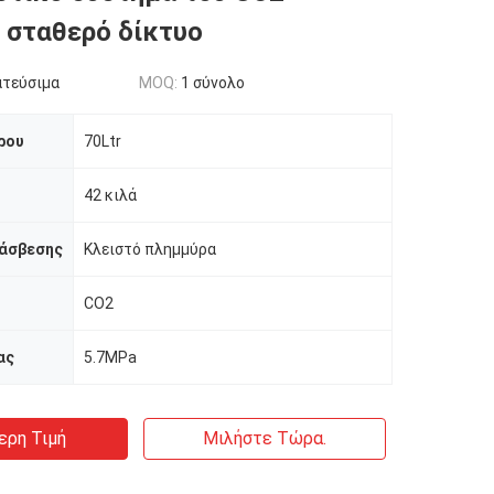
 σταθερό δίκτυο
ατεύσιμα
MOQ:
1 σύνολο
ρου
70Ltr
42 κιλά
άσβεσης
Κλειστό πλημμύρα
CO2
ας
5.7MPa
ερη Τιμή
Μιλήστε Τώρα.