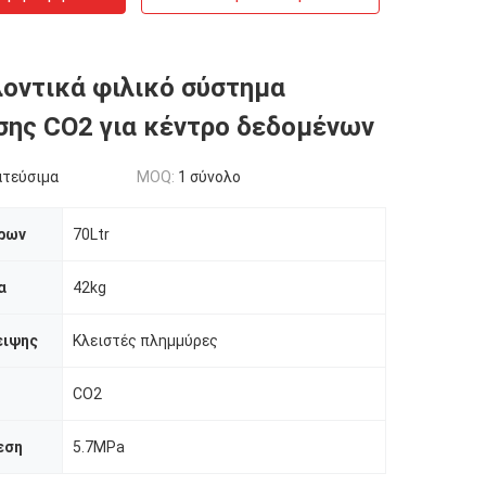
οντικά φιλικό σύστημα
ης CO2 για κέντρο δεδομένων
ατεύσιμα
MOQ:
1 σύνολο
δρων
70Ltr
α
42kg
ειψης
Κλειστές πλημμύρες
CO2
εση
5.7MPa