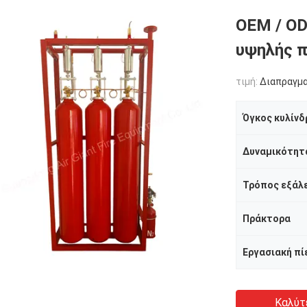
OEM / O
υψηλής π
τιμή:
Διαπραγμ
Όγκος κυλίν
Δυναμικότητ
Τρόπος εξάλ
Πράκτορα
Εργασιακή πί
Καλύτ