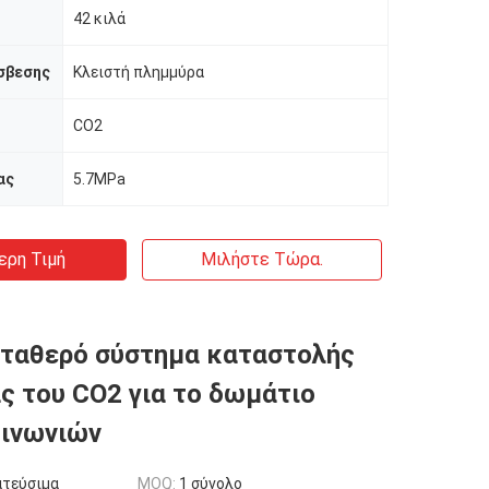
42 κιλά
σβεσης
Κλειστή πλημμύρα
CO2
ας
5.7MPa
ερη Τιμή
Μιλήστε Τώρα.
ταθερό σύστημα καταστολής
ς του CO2 για το δωμάτιο
οινωνιών
ατεύσιμα
MOQ:
1 σύνολο