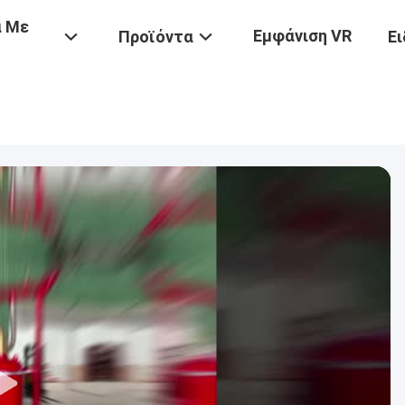
ά Με
Εμφάνιση VR
Προϊόντα
Ει