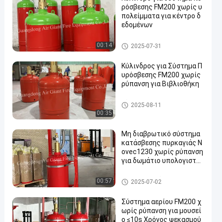
ρόσβεσης FM200 χωρίς υ
πολείμματα για κέντρο δ
εδομένων
Κύλινδροι FM 200
00:14
2025-07-31
Κύλινδρος για Σύστημα Π
υρόσβεσης FM200 χωρίς
ρύπανση για Βιβλιοθήκη
Κύλινδροι FM 200
2025-08-11
00:35
Μη διαβρωτικό σύστημα
κατάσβεσης πυρκαγιάς N
ovec1230 χωρίς ρύπανση
για δωμάτιο υπολογιστώ
ν
Novec 1230 σύστημα καταστ
00:57
2025-07-02
ολής πυρκαγιάς
Σύστημα αερίου FM200 χ
ωρίς ρύπανση για μουσεί
ο ≤10s Χρόνος ψεκασμού