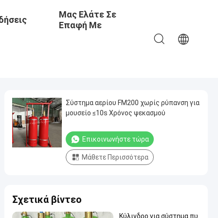
Μας Ελάτε Σε
δήσεις
Επαφή Με
Σύστημα αερίου FM200 χωρίς ρύπανση για
μουσείο ≤10s Χρόνος ψεκασμού
Επικοινωνήστε τώρα
Μάθετε Περισσότερα
Σχετικά βίντεο
Κύλινδρο για σύστημα πυ