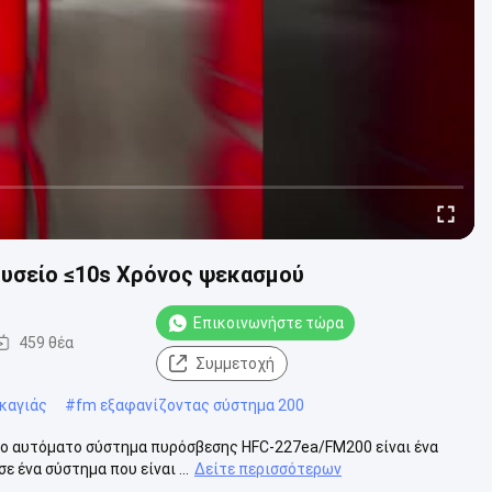
ουσείο ≤10s Χρόνος ψεκασμού
Επικοινωνήστε τώρα
459 θέα
Συμμετοχή
καγιάς
#
fm εξαφανίζοντας σύστημα 200
Το αυτόματο σύστημα πυρόσβεσης HFC-227ea/FM200 είναι ένα
 ένα σύστημα που είναι ...
Δείτε περισσότερων