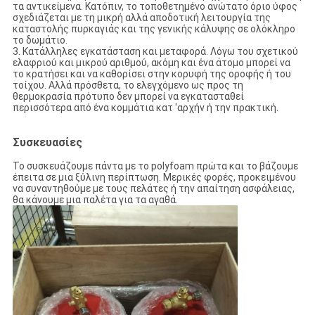
τα αντικείμενα. Κατόπιν, το τοποθετημένο ανώτατο όριο ύφος
σχεδιάζεται με τη μικρή αλλά αποδοτική λειτουργία της
καταστολής πυρκαγιάς και της γενικής κάλυψης σε ολόκληρο
το δωμάτιο.
3. Κατάλληλες εγκατάσταση και μεταφορά. Λόγω του σχετικού
ελαφριού και μικρού αριθμού, ακόμη και ένα άτομο μπορεί να
το κρατήσει και να καθορίσει στην κορυφή της οροφής ή του
τοίχου. Αλλά πρόσθετα, το ελεγχόμενο ως προς τη
θερμοκρασία πρότυπο δεν μπορεί να εγκατασταθεί
περισσότερα από ένα κομμάτια κατ 'αρχήν ή την πρακτική.
Συσκευασίες
Το συσκευάζουμε πάντα με το polyfoam πρώτα και το βάζουμε
έπειτα σε μια ξύλινη περίπτωση. Μερικές φορές, προκειμένου
να συναντηθούμε με τους πελάτες ή την απαίτηση ασφάλειας,
θα κάνουμε μια παλέτα για τα αγαθά.