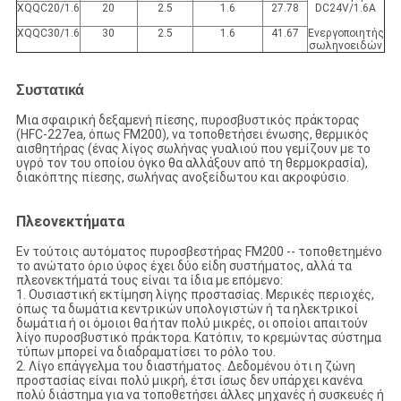
XQQC20/1.6
20
2.5
1.6
27.78
DC24V/1.6A
XQQC30/1.6
30
2.5
1.6
41.67
Ενεργοποιητής
σωληνοειδών
Συστατικά
Μια σφαιρική δεξαμενή πίεσης, πυροσβυστικός πράκτορας
(HFC-227ea, όπως FM200), να τοποθετήσει ένωσης, θερμικός
αισθητήρας (ένας λίγος σωλήνας γυαλιού που γεμίζουν με το
υγρό τον του οποίου όγκο θα αλλάξουν από τη θερμοκρασία),
διακόπτης πίεσης, σωλήνας ανοξείδωτου και ακροφύσιο.
Πλεονεκτήματα
Εν τούτοις αυτόματος πυροσβεστήρας FM200 -- τοποθετημένο
το ανώτατο όριο ύφος έχει δύο είδη συστήματος, αλλά τα
πλεονεκτήματά τους είναι τα ίδια με επόμενο:
1. Ουσιαστική εκτίμηση λίγης προστασίας. Μερικές περιοχές,
όπως τα δωμάτια κεντρικών υπολογιστών ή τα ηλεκτρικοί
δωμάτια ή οι όμοιοι θα ήταν πολύ μικρές, οι οποίοι απαιτούν
λίγο πυροσβυστικό πράκτορα. Κατόπιν, το κρεμώντας σύστημα
τύπων μπορεί να διαδραματίσει το ρόλο του.
2. Λίγο επάγγελμα του διαστήματος. Δεδομένου ότι η ζώνη
προστασίας είναι πολύ μικρή, έτσι ίσως δεν υπάρχει κανένα
πολύ διάστημα για να τοποθετήσει άλλες μηχανές ή συσκευές ή