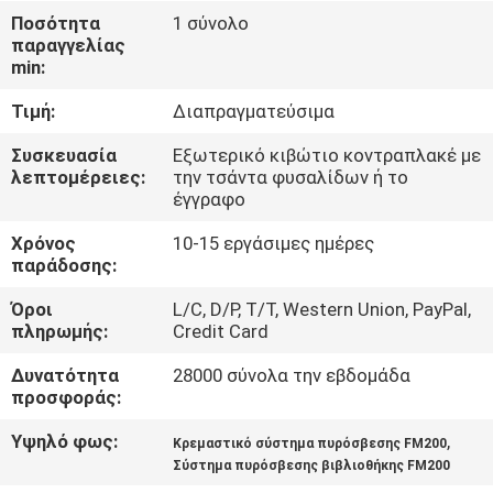
ΓΎΡΟΣ
Ποσότητα
1 σύνολο
παραγγελίας
ΕΡΓΟΣΤΑΣΊΩΝ
min:
Τιμή:
Διαπραγματεύσιμα
ΠΟΙΟΤΙΚΌΣ
ΈΛΕΓΧΟΣ
Συσκευασία
Εξωτερικό κιβώτιο κοντραπλακέ με
λεπτομέρειες:
την τσάντα φυσαλίδων ή το
έγγραφο
ΚΑΤΕΒΆΣΤΕ
Χρόνος
10-15 εργάσιμες ημέρες
παράδοσης:
ΖΗΤΉΣΤΕ
Όροι
L/C, D/P, T/T, Western Union, PayPal,
πληρωμής:
Credit Card
ΈΝΑ
ΑΠΌΣΠΑΣΜΑ
Δυνατότητα
28000 σύνολα την εβδομάδα
προσφοράς:
SITEMAP
Υψηλό φως:
,
Κρεμαστικό σύστημα πυρόσβεσης FM200
Σύστημα πυρόσβεσης βιβλιοθήκης FM200