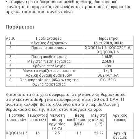
• Σύμφωνα με το διαφορετικό μέγεθος θέσης, διαφορετική
ικανότητα, διαφορετικός εξαφανίζοντας πράκτορας, διαφορετικός
αρχικός τρόπος που συγκεντρώνει.
Παράμετροι
Αριθ.
Προδιαγραφές
Παράμετροι
1
Μέγεθος δεξαμενών
16Ltr, 20Ltr, 30Ltr
2
Πρότυπο συσκευών
XQQC16/1.6, XQQC20/1.6,
XQQC30/1.6
3
Πίεση αποθήκευσης
1.6MPa
4
Μέγιστη πίεση εργασίας
2.5MPa
5
Χρόνος απαλλαγής
≤8s
6
Μέγιστο γεμίζοντας ποσοστό
1kg/L
7
Αρχική δύναμη συσκευών
DC24V/1.6A
8
Θερμοκρασία περιβάλλοντος της
0℃~50℃
ζώνης προστασίας
Κάτω από τα στοιχεία αναφέρεται στην κανονική θερμοκρασία
στην εκατοντάβαθμη και ατμοσφαιρική πίεση 20 σε 1 BAR. Η
ανώτατη κάλυψη θα ποίκιλλε λίγο από την περιβαλλοντική
θερμοκρασία και την πίεση στον πραγματικό όρο.
Πρότυπο
Γεμίζοντας
Μέγιστη
Πίεση
Μέγιστη
Αρχικός
συσκευών
ποσό (κλ)
πίεση
αποθήκευσης
κάλυψη
τρόπος
εργασίας
(MPA)
(μ ³)
(MPA)
XQQC16/1.6
16
2.5
1.6
22.22
Αρχική
δύναμη: