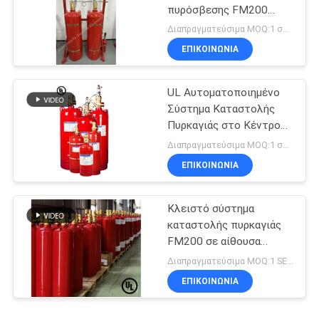
πυρόσβεσης FM200
χωρίς ρύπανση
Διαπραγματεύσιμα MOQ:1 σύνολο
ΕΠΙΚΟΙΝΩΝΊΑ
UL Αυτοματοποιημένο
Σύστημα Καταστολής
Πυρκαγιάς στο Κέντρο
Δεδομένων FM200
Διαπραγματεύσιμα MOQ:1 σύνολο
ΕΠΙΚΟΙΝΩΝΊΑ
Κλειστό σύστημα
καταστολής πυρκαγιάς
FM200 σε αίθουσα
τηλεπικοινωνιών
Διαπραγματεύσιμα MOQ:1 SET
ΕΠΙΚΟΙΝΩΝΊΑ