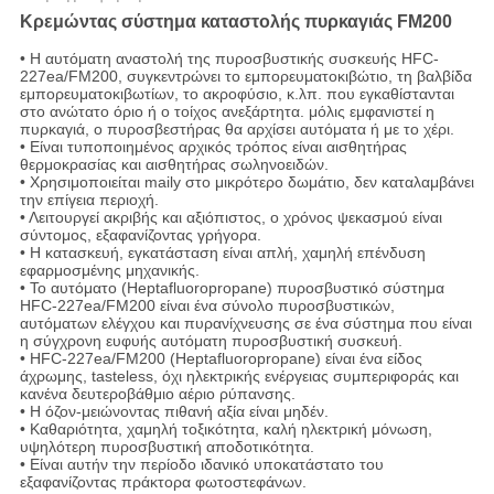
Κρεμώντας σύστημα καταστολής πυρκαγιάς FM200
• Η αυτόματη αναστολή της πυροσβυστικής συσκευής HFC-
227ea/FM200, συγκεντρώνει το εμπορευματοκιβώτιο, τη βαλβίδα
εμπορευματοκιβωτίων, το ακροφύσιο, κ.λπ. που εγκαθίστανται
στο ανώτατο όριο ή ο τοίχος ανεξάρτητα. μόλις εμφανιστεί η
πυρκαγιά, ο πυροσβεστήρας θα αρχίσει αυτόματα ή με το χέρι.
• Είναι τυποποιημένος αρχικός τρόπος είναι αισθητήρας
θερμοκρασίας και αισθητήρας σωληνοειδών.
• Χρησιμοποιείται maily στο μικρότερο δωμάτιο, δεν καταλαμβάνει
την επίγεια περιοχή.
• Λειτουργεί ακριβής και αξιόπιστος, ο χρόνος ψεκασμού είναι
σύντομος, εξαφανίζοντας γρήγορα.
• Η κατασκευή, εγκατάσταση είναι απλή, χαμηλή επένδυση
εφαρμοσμένης μηχανικής.
• Το αυτόματο (Heptafluoropropane) πυροσβυστικό σύστημα
HFC-227ea/FM200 είναι ένα σύνολο πυροσβυστικών,
αυτόματων ελέγχου και πυρανίχνευσης σε ένα σύστημα που είναι
η σύγχρονη ευφυής αυτόματη πυροσβυστική συσκευή.
• HFC-227ea/FM200 (Heptafluoropropane) είναι ένα είδος
άχρωμης, tasteless, όχι ηλεκτρικής ενέργειας συμπεριφοράς και
κανένα δευτεροβάθμιο αέριο ρύπανσης.
• Η όζον-μειώνοντας πιθανή αξία είναι μηδέν.
• Καθαριότητα, χαμηλή τοξικότητα, καλή ηλεκτρική μόνωση,
υψηλότερη πυροσβυστική αποδοτικότητα.
• Είναι αυτήν την περίοδο ιδανικό υποκατάστατο του
εξαφανίζοντας πράκτορα φωτοστεφάνων.