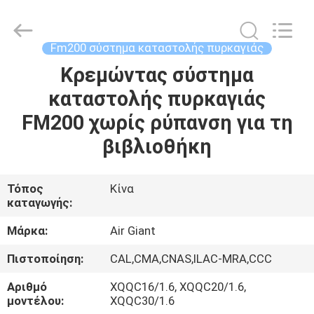
Guangdong
Air
Giant
Fire
Equipment
Fm200 σύστημα καταστολής πυρκαγιάς
Co.,Ltd..
All
Rights
Κρεμώντας σύστημα
ΣΠΊΤΙ
Reserved.
καταστολής πυρκαγιάς
ΠΡΟΪΌΝΤΑ
FM200 χωρίς ρύπανση για τη
βιβλιοθήκη
VR
ΠΑΡΟΥΣΙΆΣΤΕ
Τόπος
Κίνα
καταγωγής:
ΣΧΕΤΙΚΆ
Μάρκα:
Air Giant
ΜΕ
Πιστοποίηση:
CAL,CMA,CNAS,ILAC-MRA,CCC
ΕΜΆΣ
Αριθμό
XQQC16/1.6, XQQC20/1.6,
μοντέλου:
XQQC30/1.6