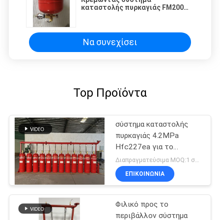
καταστολής πυρκαγιάς FM200
χωρίς ρύπανση για τη βιβλιοθήκη
Να συνεχίσει
Top Προϊόντα
σύστημα καταστολής
πυρκαγιάς 4.2MPa
Hfc227ea για το
δωμάτιο
Διαπραγματεύσιμα MOQ:1 σύνολο
τηλεπικοινωνιών
ΕΠΙΚΟΙΝΩΝΊΑ
Φιλικό προς το
περιβάλλον σύστημα