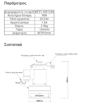
Παράμετρος
Διαμορφώστε το αριθ.
MFZ1-90F/24V
Κινητήρια δύναμη
90N
Τάση εργασίας
DC24V
Αρχικό ρεύμα
1.6A
Βάρος
2.9kg
Ύψος
165mm
Διάμετρος
M70*2mm
Συστατικά