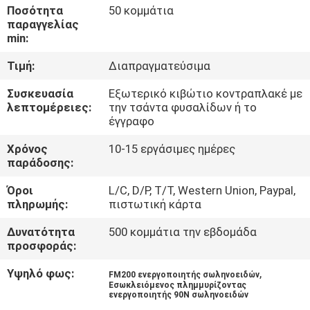
ΓΎΡΟΣ
Ποσότητα
50 κομμάτια
παραγγελίας
ΕΡΓΟΣΤΑΣΊΩΝ
min:
Τιμή:
Διαπραγματεύσιμα
ΠΟΙΟΤΙΚΌΣ
Συσκευασία
Εξωτερικό κιβώτιο κοντραπλακέ με
ΈΛΕΓΧΟΣ
λεπτομέρειες:
την τσάντα φυσαλίδων ή το
έγγραφο
ΚΑΤΕΒΆΣΤΕ
Χρόνος
10-15 εργάσιμες ημέρες
παράδοσης:
ΖΗΤΉΣΤΕ
Όροι
L/C, D/P, T/T, Western Union, Paypal,
πληρωμής:
πιστωτική κάρτα
ΈΝΑ
Δυνατότητα
500 κομμάτια την εβδομάδα
ΑΠΌΣΠΑΣΜΑ
προσφοράς:
Υψηλό φως:
,
FM200 ενεργοποιητής σωληνοειδών
SITEMAP
Εσωκλειόμενος πλημμυρίζοντας
ενεργοποιητής 90N σωληνοειδών
,