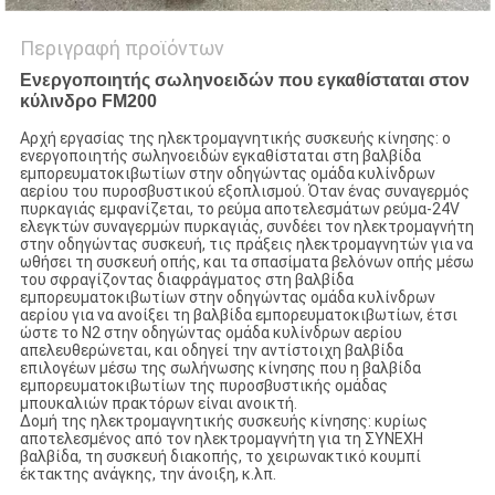
Περιγραφή προϊόντων
Ενεργοποιητής σωληνοειδών που εγκαθίσταται στον
κύλινδρο FM200
Αρχή εργασίας της ηλεκτρομαγνητικής συσκευής κίνησης: ο
ενεργοποιητής σωληνοειδών εγκαθίσταται στη βαλβίδα
εμπορευματοκιβωτίων στην οδηγώντας ομάδα κυλίνδρων
αερίου του πυροσβυστικού εξοπλισμού. Όταν ένας συναγερμός
πυρκαγιάς εμφανίζεται, το ρεύμα αποτελεσμάτων ρεύμα-24V
ελεγκτών συναγερμών πυρκαγιάς, συνδέει τον ηλεκτρομαγνήτη
στην οδηγώντας συσκευή, τις πράξεις ηλεκτρομαγνητών για να
ωθήσει τη συσκευή οπής, και τα σπασίματα βελόνων οπής μέσω
του σφραγίζοντας διαφράγματος στη βαλβίδα
εμπορευματοκιβωτίων στην οδηγώντας ομάδα κυλίνδρων
αερίου για να ανοίξει τη βαλβίδα εμπορευματοκιβωτίων, έτσι
ώστε το Ν2 στην οδηγώντας ομάδα κυλίνδρων αερίου
απελευθερώνεται, και οδηγεί την αντίστοιχη βαλβίδα
επιλογέων μέσω της σωλήνωσης κίνησης που η βαλβίδα
εμπορευματοκιβωτίων της πυροσβυστικής ομάδας
μπουκαλιών πρακτόρων είναι ανοικτή.
Δομή της ηλεκτρομαγνητικής συσκευής κίνησης: κυρίως
αποτελεσμένος από τον ηλεκτρομαγνήτη για τη ΣΥΝΕΧΗ
βαλβίδα, τη συσκευή διακοπής, το χειρωνακτικό κουμπί
έκτακτης ανάγκης, την άνοιξη, κ.λπ.