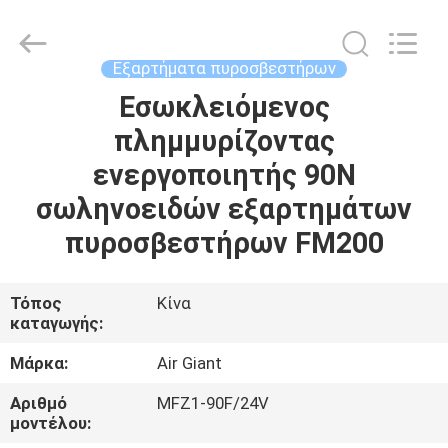
Guangdong
Air
Giant
Fire
Equipment
Εξαρτήματα πυροσβεστήρων
Co.,Ltd..
All
Rights
Εσωκλειόμενος
ΣΠΊΤΙ
Reserved.
πλημμυρίζοντας
ΠΡΟΪΌΝΤΑ
ενεργοποιητής 90N
σωληνοειδών εξαρτημάτων
VR
πυροσβεστήρων FM200
ΠΑΡΟΥΣΙΆΣΤΕ
Τόπος
Κίνα
καταγωγής:
ΣΧΕΤΙΚΆ
ΜΕ
Μάρκα:
Air Giant
ΕΜΆΣ
Αριθμό
MFZ1-90F/24V
μοντέλου: