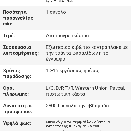
QMP180/4.2
ΓΎΡΟΣ
Ποσότητα
1 σύνολο
ΕΡΓΟΣΤΑΣΊΩΝ
παραγγελίας
min:
ΠΟΙΟΤΙΚΌΣ
Τιμή:
Διαπραγματεύσιμα
ΈΛΕΓΧΟΣ
Συσκευασία
Εξωτερικό κιβώτιο κοντραπλακέ με
λεπτομέρειες:
την τσάντα φυσαλίδων ή το
έγγραφο
ΚΑΤΕΒΆΣΤΕ
Χρόνος
10-15 εργάσιμες ημέρες
παράδοσης:
ΖΗΤΉΣΤΕ
Όροι
L/C, D/P, T/T, Western Union, Paypal,
ΈΝΑ
πληρωμής:
πιστωτική κάρτα
ΑΠΌΣΠΑΣΜΑ
Δυνατότητα
28000 σύνολα την εβδομάδα
προσφοράς:
SITEMAP
Υψηλό φως:
Ευνοϊκό για το περιβάλλον σύστημα
καταστολής πυρκαγιάς FM200