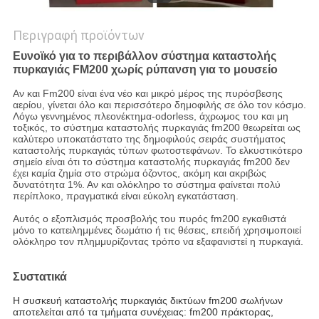
Περιγραφή προϊόντων
Ευνοϊκό για το περιβάλλον σύστημα καταστολής
πυρκαγιάς FM200 χωρίς ρύπανση για το μουσείο
Αν και Fm200 είναι ένα νέο και μικρό μέρος της πυρόσβεσης
αερίου, γίνεται όλο και περισσότερο δημοφιλής σε όλο τον κόσμο.
Λόγω γεννημένος πλεονέκτημα-odorless, άχρωμος του και μη
τοξικός, το σύστημα καταστολής πυρκαγιάς fm200 θεωρείται ως
καλύτερο υποκατάστατο της δημοφιλούς σειράς συστήματος
καταστολής πυρκαγιάς τύπων φωτοστεφάνων. Το ελκυστικότερο
σημείο είναι ότι το σύστημα καταστολής πυρκαγιάς fm200 δεν
έχει καμία ζημία στο στρώμα όζοντος, ακόμη και ακριβώς
δυνατότητα 1%. Αν και ολόκληρο το σύστημα φαίνεται πολύ
περίπλοκο, πραγματικά είναι εύκολη εγκατάσταση.
Αυτός ο εξοπλισμός προσβολής του πυρός fm200 εγκαθιστά
μόνο το κατειλημμένες δωμάτιο ή τις θέσεις, επειδή χρησιμοποιεί
ολόκληρο τον πλημμυρίζοντας τρόπο να εξαφανιστεί η πυρκαγιά.
Συστατικά
Η συσκευή καταστολής πυρκαγιάς δικτύων fm200 σωλήνων
αποτελείται από τα τμήματα συνέχειας: fm200 πράκτορας,