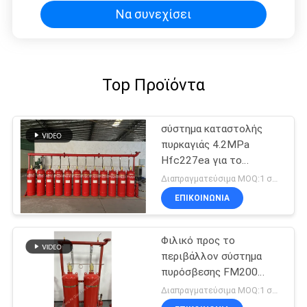
Να συνεχίσει
Top Προϊόντα
σύστημα καταστολής
πυρκαγιάς 4.2MPa
Hfc227ea για το
δωμάτιο
Διαπραγματεύσιμα MOQ:1 σύνολο
τηλεπικοινωνιών
ΕΠΙΚΟΙΝΩΝΊΑ
Φιλικό προς το
περιβάλλον σύστημα
πυρόσβεσης FM200
χωρίς ρύπανση
Διαπραγματεύσιμα MOQ:1 σύνολο