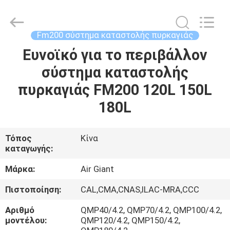
Guangdong
Air
Giant
Fire
Equipment
Fm200 σύστημα καταστολής πυρκαγιάς
Co.,Ltd..
All
Rights
Ευνοϊκό για το περιβάλλον
ΣΠΊΤΙ
Reserved.
σύστημα καταστολής
ΠΡΟΪΌΝΤΑ
πυρκαγιάς FM200 120L 150L
180L
VR
ΠΑΡΟΥΣΙΆΣΤΕ
Τόπος
Κίνα
καταγωγής:
ΣΧΕΤΙΚΆ
Μάρκα:
Air Giant
ΜΕ
Πιστοποίηση:
CAL,CMA,CNAS,ILAC-MRA,CCC
ΕΜΆΣ
Αριθμό
QMP40/4.2, QMP70/4.2, QMP100/4.2,
μοντέλου:
QMP120/4.2, QMP150/4.2,