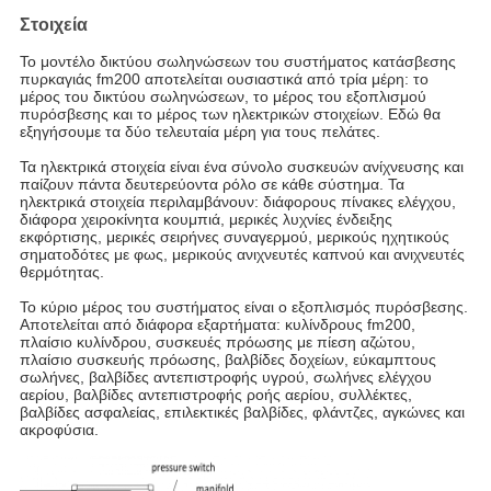
Στοιχεία
Το μοντέλο δικτύου σωληνώσεων του συστήματος κατάσβεσης
πυρκαγιάς fm200 αποτελείται ουσιαστικά από τρία μέρη: το
μέρος του δικτύου σωληνώσεων, το μέρος του εξοπλισμού
πυρόσβεσης και το μέρος των ηλεκτρικών στοιχείων. Εδώ θα
εξηγήσουμε τα δύο τελευταία μέρη για τους πελάτες.
Τα ηλεκτρικά στοιχεία είναι ένα σύνολο συσκευών ανίχνευσης και
παίζουν πάντα δευτερεύοντα ρόλο σε κάθε σύστημα. Τα
ηλεκτρικά στοιχεία περιλαμβάνουν: διάφορους πίνακες ελέγχου,
διάφορα χειροκίνητα κουμπιά, μερικές λυχνίες ένδειξης
εκφόρτισης, μερικές σειρήνες συναγερμού, μερικούς ηχητικούς
σηματοδότες με φως, μερικούς ανιχνευτές καπνού και ανιχνευτές
θερμότητας.
Το κύριο μέρος του συστήματος είναι ο εξοπλισμός πυρόσβεσης.
Αποτελείται από διάφορα εξαρτήματα: κυλίνδρους fm200,
πλαίσιο κυλίνδρου, συσκευές πρόωσης με πίεση αζώτου,
πλαίσιο συσκευής πρόωσης, βαλβίδες δοχείων, εύκαμπτους
σωλήνες, βαλβίδες αντεπιστροφής υγρού, σωλήνες ελέγχου
αερίου, βαλβίδες αντεπιστροφής ροής αερίου, συλλέκτες,
βαλβίδες ασφαλείας, επιλεκτικές βαλβίδες, φλάντζες, αγκώνες και
ακροφύσια.