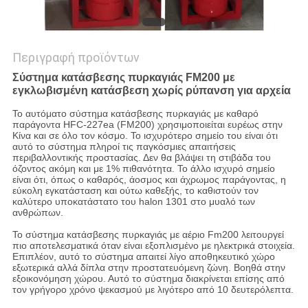
Περιγραφή προϊόντων
Σύστημα κατάσβεσης πυρκαγιάς FM200 με
εγκλωβισμένη κατάσβεση χωρίς ρύπανση για αρχεία
Το αυτόματο σύστημα κατάσβεσης πυρκαγιάς με καθαρό
παράγοντα HFC-227ea (FM200) χρησιμοποιείται ευρέως στην
Κίνα και σε όλο τον κόσμο. Το ισχυρότερο σημείο του είναι ότι
αυτό το σύστημα πληροί τις παγκόσμιες απαιτήσεις
περιβαλλοντικής προστασίας. Δεν θα βλάψει τη στιβάδα του
όζοντος ακόμη και με 1% πιθανότητα. Το άλλο ισχυρό σημείο
είναι ότι, όπως ο καθαρός, άοσμος και άχρωμος παράγοντας, η
εύκολη εγκατάσταση και ούτω καθεξής, το καθιστούν τον
καλύτερο υποκατάστατο του halon 1301 στο μυαλό των
ανθρώπων.
Το σύστημα κατάσβεσης πυρκαγιάς με αέριο Fm200 λειτουργεί
πιο αποτελεσματικά όταν είναι εξοπλισμένο με ηλεκτρικά στοιχεία.
Επιπλέον, αυτό το σύστημα απαιτεί λίγο αποθηκευτικό χώρο
εξωτερικά αλλά δίπλα στην προστατευόμενη ζώνη. Βοηθά στην
εξοικονόμηση χώρου. Αυτό το σύστημα διακρίνεται επίσης από
τον γρήγορο χρόνο ψεκασμού με λιγότερο από 10 δευτερόλεπτα.