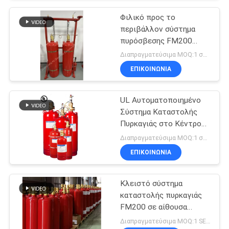
Φιλικό προς το
περιβάλλον σύστημα
πυρόσβεσης FM200
χωρίς ρύπανση
Διαπραγματεύσιμα MOQ:1 σύνολο
ΕΠΙΚΟΙΝΩΝΊΑ
UL Αυτοματοποιημένο
Σύστημα Καταστολής
Πυρκαγιάς στο Κέντρο
Δεδομένων FM200
Διαπραγματεύσιμα MOQ:1 σύνολο
ΕΠΙΚΟΙΝΩΝΊΑ
Κλειστό σύστημα
καταστολής πυρκαγιάς
FM200 σε αίθουσα
τηλεπικοινωνιών
Διαπραγματεύσιμα MOQ:1 SET