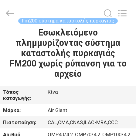
Guangdong
Air
Giant
Fire
Equipment
Fm200 σύστημα καταστολής πυρκαγιάς
Co.,Ltd..
All
Rights
Εσωκλειόμενο
ΣΠΊΤΙ
Reserved.
πλημμυρίζοντας σύστημα
ΠΡΟΪΌΝΤΑ
καταστολής πυρκαγιάς
FM200 χωρίς ρύπανση για το
VR
αρχείο
ΠΑΡΟΥΣΙΆΣΤΕ
Τόπος
Κίνα
καταγωγής:
ΣΧΕΤΙΚΆ
ΜΕ
Μάρκα:
Air Giant
ΕΜΆΣ
Πιστοποίηση:
CAL,CMA,CNAS,ILAC-MRA,CCC
Αριθμό
QMP40/4.2, QMP70/4.2, QMP100/4.2,