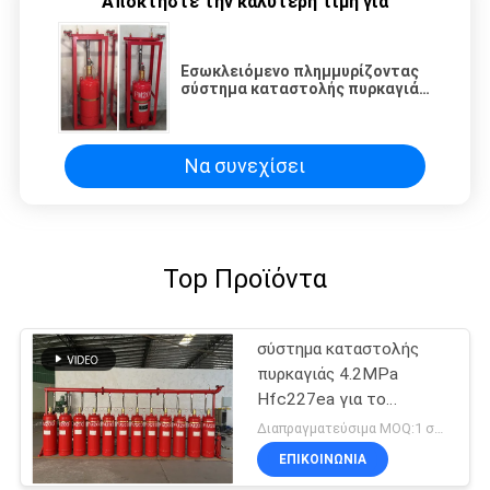
Αποκτήστε την καλύτερη τιμή για
Εσωκλειόμενο πλημμυρίζοντας
σύστημα καταστολής πυρκαγιάς
FM200 χωρίς ρύπανση για το
αρχείο
Να συνεχίσει
Top Προϊόντα
σύστημα καταστολής
πυρκαγιάς 4.2MPa
Hfc227ea για το
δωμάτιο
Διαπραγματεύσιμα MOQ:1 σύνολο
τηλεπικοινωνιών
ΕΠΙΚΟΙΝΩΝΊΑ