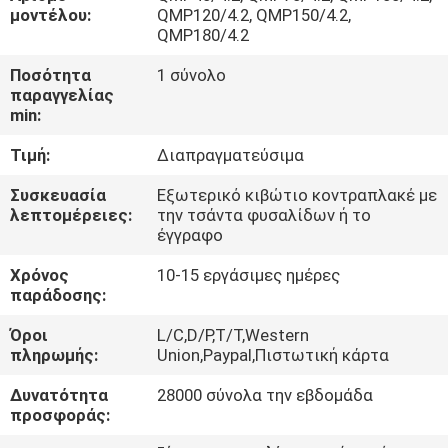
ΓΎΡΟΣ
μοντέλου:
QMP120/4.2, QMP150/4.2,
QMP180/4.2
ΕΡΓΟΣΤΑΣΊΩΝ
Ποσότητα
1 σύνολο
παραγγελίας
ΠΟΙΟΤΙΚΌΣ
min:
ΈΛΕΓΧΟΣ
Τιμή:
Διαπραγματεύσιμα
Συσκευασία
Εξωτερικό κιβώτιο κοντραπλακέ με
ΚΑΤΕΒΆΣΤΕ
λεπτομέρειες:
την τσάντα φυσαλίδων ή το
έγγραφο
ΖΗΤΉΣΤΕ
Χρόνος
10-15 εργάσιμες ημέρες
παράδοσης:
ΈΝΑ
Όροι
L/C,D/P,T/T,Western
ΑΠΌΣΠΑΣΜΑ
πληρωμής:
Union,Paypal,Πιστωτική κάρτα
Δυνατότητα
28000 σύνολα την εβδομάδα
SITEMAP
προσφοράς: