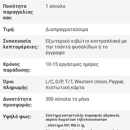
ΓΎΡΟΣ
Ποσότητα
1 σύνολο
παραγγελίας
ΕΡΓΟΣΤΑΣΊΩΝ
min:
Τιμή:
Διαπραγματεύσιμα
ΠΟΙΟΤΙΚΌΣ
ΈΛΕΓΧΟΣ
Συσκευασία
Εξωτερικό κιβώτιο κοντραπλακέ με
λεπτομέρειες:
την τσάντα φυσαλίδων ή το
έγγραφο
ΚΑΤΕΒΆΣΤΕ
Χρόνος
10-15 εργάσιμες ημέρες
παράδοσης:
ΖΗΤΉΣΤΕ
Όροι
L/C, D/P, T/T, Western Union, Paypal,
πληρωμής:
πιστωτική κάρτα
ΈΝΑ
ΑΠΌΣΠΑΣΜΑ
Δυνατότητα
300 σύνολα το μήνα
προσφοράς:
SITEMAP
Υψηλό φως:
Σύστημα καταστολής πυρκαγιάς αδρανούς
αερίου δωματίων τηλεπικοινωνιών
,
,
σύστημα 541 80Ltr ig