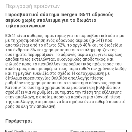
Περιγραφή προϊόντων
Πυροσβυστικό σύστημα Inergen IG541 αδρανούς
αερίου χωρίς υπόλειμμα για το δωμάτιο
τηλεπικοινωνιών
IG541 είναι καθαρός πράκτορας για το πυροσβυστικό σύστημα
με τη χρησιμοποίηση ενός αδρανούς αερίου (ig-541) που
αποτελείται από το άζωτο 52%, το αργό 40% και το διοξείδιο
του άνθρακα 8% και χρησιμοποιείται στα πλημμυρίζοντας
συστήματα περιφράξεων. Το αδρανές αέριο έχει γίνει ευρέως
αποδεκτό ως εκτελώντας, οικονομικώς αποδοτικός, και
φιλικός προς το περιβάλλον πυροσβυστικός πράκτορας του
καλύτερου, που προσφέρει τους παραταθε'ντες χρόνους λαβής
και τη μεγάλη ευελιξία στο σχέδιο. Η κατοχυρωμένη με
δίπλωμα ευρεσιτεχνίας βαλβίδα απαλλαγής πίεσης
ρυθμίζοντας χρησιμοποιείται στο σύστημα αδρανούς αερίου.
Κατόπιν το σύστημα χρησιμοποιεί μια ανώτερη βαλβίδα που
σχεδιάζει για να ρυθμίσει αυτόματα την πίεση της εξάλειψης
στην απαλλαγή, η οποία μπορεί να παρέχει μια ιδανική πίεση
της απαλλαγής και μπορεί να διατηρήσει ένα σταθερό ποσοστό
ροής σε όλη την απαλλαγή.
Παράμετροι