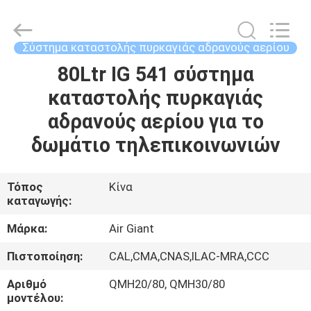
Guangdong
Air
Giant
Fire
Equipment
Σύστημα καταστολής πυρκαγιάς αδρανούς αερίου
Co.,Ltd..
All
Rights
80Ltr IG 541 σύστημα
ΣΠΊΤΙ
Reserved.
καταστολής πυρκαγιάς
ΠΡΟΪΌΝΤΑ
αδρανούς αερίου για το
δωμάτιο τηλεπικοινωνιών
VR
ΠΑΡΟΥΣΙΆΣΤΕ
Τόπος
Κίνα
καταγωγής:
ΣΧΕΤΙΚΆ
Μάρκα:
Air Giant
ΜΕ
Πιστοποίηση:
CAL,CMA,CNAS,ILAC-MRA,CCC
ΕΜΆΣ
Αριθμό
QMH20/80, QMH30/80
μοντέλου: