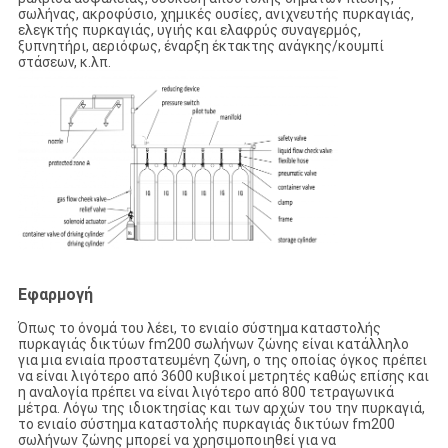
σωλήνας, ακροφύσιο, χημικές ουσίες, ανιχνευτής πυρκαγιάς,
ελεγκτής πυρκαγιάς, υγιής και ελαφρύς συναγερμός,
ξυπνητήρι, αεριόφως, έναρξη έκτακτης ανάγκης/κουμπί
στάσεων, κ.λπ.
Εφαρμογή
Όπως το όνομά του λέει, το ενιαίο σύστημα καταστολής
πυρκαγιάς δικτύων fm200 σωλήνων ζώνης είναι κατάλληλο
για μια ενιαία προστατευμένη ζώνη, ο της οποίας όγκος πρέπει
να είναι λιγότερο από 3600 κυβικοί μετρητές καθώς επίσης και
η αναλογία πρέπει να είναι λιγότερο από 800 τετραγωνικά
μέτρα. Λόγω της ιδιοκτησίας και των αρχών του την πυρκαγιά,
το ενιαίο σύστημα καταστολής πυρκαγιάς δικτύων fm200
σωλήνων ζώνης μπορεί να χρησιμοποιηθεί για να