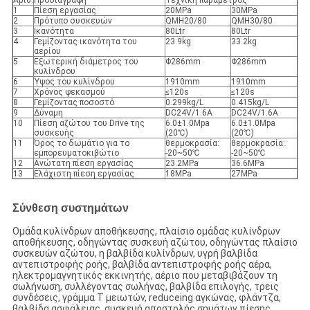
Αριθ.
Προδιαγραφή
Τεχνική παράμετρος
1
Πίεση εργασίας
20MPa
30MPa
2
Πρότυπο συσκευών
QMH20/80
QMH30/80
3
Ικανότητα
80Ltr
80Ltr
4
Γεμίζοντας ικανότητα του
23.9kg
33.2kg
αερίου
5
Εξωτερική διάμετρος του
Φ286mm
Φ286mm
κυλίνδρου
6
Ύψος του κυλίνδρου
1910mm
1910mm
7
Χρόνος ψεκασμού
≤120s
≤120s
8
Γεμίζοντας ποσοστό
0.299kg/L
0.415kg/L
9
Δύναμη
DC24V/1.6A
DC24V/1.6A
10
Πίεση αζώτου του Drive της
6.0±1.0Mpa
6.0±1.0Mpa
συσκευής
(20℃)
(20℃)
11
Όρος το δωμάτιο για το
θερμοκρασία:
θερμοκρασία:
εμπορευματοκιβώτιο
-20~50℃
-20~50℃
12
Ανώτατη πίεση εργασίας
23.2MPa
36.6MPa
13
Ελάχιστη πίεση εργασίας
18MPa
27MPa
Σύνθεση συστημάτων
Ομάδα κυλίνδρων αποθήκευσης, πλαίσιο ομάδας κυλίνδρων
αποθήκευσης, οδηγώντας συσκευή αζώτου, οδηγώντας πλαίσιο
συσκευών αζώτου, η βαλβίδα κυλίνδρων, υγρή βαλβίδα
αντεπιστροφής ροής, βαλβίδα αντεπιστροφής ροής αέρα,
ηλεκτρομαγνητικός εκκινητής, αέριο που μεταβιβάζουν τη
σωλήνωση, συλλέγοντας σωλήνας, βαλβίδα επιλογής, τρεις
συνδέσεις, γράμμα Τ μειωτών, reduceing αγκώνας, φλάντζα,
βαλβίδα ασφάλειας, συσκευή αποστολής σημάτων πίεσης,