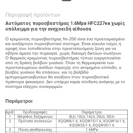
Περιγραφή προϊόντων
Αυτόματος πυροσβεστήρας 1.6Mpa HFC227ea χωρίς
υπόλειμμα για την ανηχοειδή αίθουσα
Ο κρεμώντας πυροσβεστήρας fm-200 είναι ένα προετοιμασμένο
και ανεξάρτητο πυροσβυστικό σύστημα. Είναι εύκολα τοίχος ή
οροφή που τοποθετείται στην προστατευόμενη ζώνη για να
σβήσει άμεσα την πυρκαγιά, χωρίς διανομή δικτύων σωλήνων.
Ο θερμικός κρεμώντας πυροσβεστήρας τύπων ενεργοποιείται
από τη δράση βολβών γυαλιού. Όταν τη θερμοκρασία των
προστατευμένων ανόδων περιοχής στο εκτιμημένο επίπεδο, ο
βολβός γυαλιού θα σπάσουν, και τη βαλβίδα
εμπορευματοκιβωτίων θα ανοίξουν στον πυροσβυστικό
πράκτορα ψεκασμού. Δεν υπάρχει καμία σύνδεση ανάγκης με το
σύστημα ελέγχου συναγερμών.
Παράμετροι
Αριθ.
Προδιαγραφές
Παράμετροι
1
Μέγεθος δεξαμενών
8Ltr, 10Ltr, 16Ltr, 20Ltr, 30Ltr
2
Πρότυπο συσκευών
XQQW8/1.6, XQQW10/1.6, XQQW16/1.6,
XQQW20/1.6, XQQW30/1.6
3
Πίεση αποθήκευσης
1.6MPa