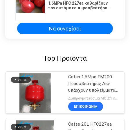
1.6MPa HFC 227ea καθαρίζουν
τον αυτόματο πυροσβεστήρα
πρακτόρων για την ανηχοειδή
αίθουσα
Να συνεχίσει
Top Προϊόντα
Cafss 1.6Mpa FM200
Πυροσβεστήρας Δεν
υπάρχουν υπολείμματα
για κέντρο δεδομένων
Διαπραγματεύσιμα MOQ:1 σύνολο
ΕΠΙΚΟΙΝΩΝΊΑ
Cafss 20L HFC227ea