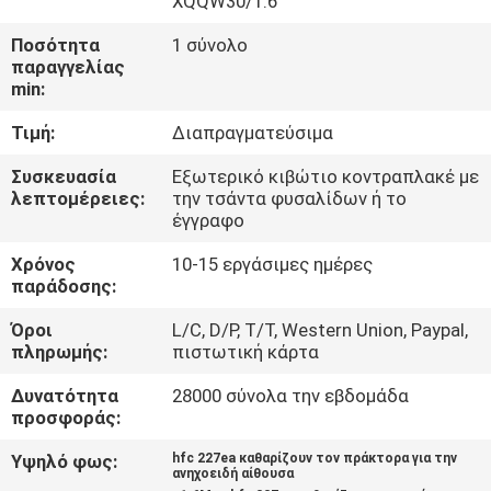
XQQW30/1.6
ΓΎΡΟΣ
Ποσότητα
1 σύνολο
ΕΡΓΟΣΤΑΣΊΩΝ
παραγγελίας
min:
ΠΟΙΟΤΙΚΌΣ
Τιμή:
Διαπραγματεύσιμα
ΈΛΕΓΧΟΣ
Συσκευασία
Εξωτερικό κιβώτιο κοντραπλακέ με
λεπτομέρειες:
την τσάντα φυσαλίδων ή το
έγγραφο
ΚΑΤΕΒΆΣΤΕ
Χρόνος
10-15 εργάσιμες ημέρες
παράδοσης:
ΖΗΤΉΣΤΕ
Όροι
L/C, D/P, T/T, Western Union, Paypal,
ΈΝΑ
πληρωμής:
πιστωτική κάρτα
ΑΠΌΣΠΑΣΜΑ
Δυνατότητα
28000 σύνολα την εβδομάδα
προσφοράς:
SITEMAP
Υψηλό φως:
hfc 227ea καθαρίζουν τον πράκτορα για την
ανηχοειδή αίθουσα