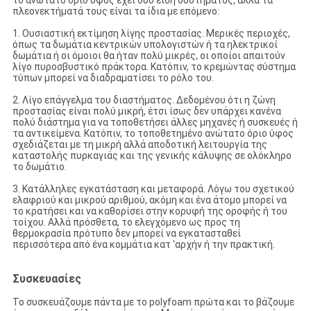
το ανώτατο όριο ύφος έχει δύο είδη συστήματος, αλλά τα
πλεονεκτήματά τους είναι τα ίδια με επόμενο:
1.
Ουσιαστική εκτίμηση λίγης προστασίας. Μερικές περιοχές,
όπως τα δωμάτια κεντρικών υπολογιστών ή τα ηλεκτρικοί
δωμάτια ή οι όμοιοι θα ήταν πολύ μικρές, οι οποίοι απαιτούν
λίγο πυροσβυστικό πράκτορα. Κατόπιν, το κρεμώντας σύστημα
τύπων μπορεί να διαδραματίσει το ρόλο του.
2.
Λίγο επάγγελμα του διαστήματος. Δεδομένου ότι η ζώνη
προστασίας είναι πολύ μικρή, έτσι ίσως δεν υπάρχει κανένα
πολύ διάστημα για να τοποθετήσει άλλες μηχανές ή συσκευές ή
τα αντικείμενα. Κατόπιν, το τοποθετημένο ανώτατο όριο ύφος
σχεδιάζεται με τη μικρή αλλά αποδοτική λειτουργία της
καταστολής πυρκαγιάς και της γενικής κάλυψης σε ολόκληρο
το δωμάτιο.
3.
Κατάλληλες εγκατάσταση και μεταφορά. Λόγω του σχετικού
ελαφριού και μικρού αριθμού, ακόμη και ένα άτομο μπορεί να
το κρατήσει και να καθορίσει στην κορυφή της οροφής ή του
τοίχου. Αλλά πρόσθετα, το ελεγχόμενο ως προς τη
θερμοκρασία πρότυπο δεν μπορεί να εγκατασταθεί
περισσότερα από ένα κομμάτια κατ 'αρχήν ή την πρακτική.
Συσκευασίες
Το συσκευάζουμε πάντα με το polyfoam πρώτα και το βάζουμε