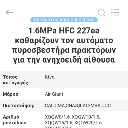
Guangdong
Air
Giant
Fire
Equipment
Αυτόματος πυροσβεστήρας
Co.,Ltd..
All
Rights
1.6MPa HFC 227ea
ΣΠΊΤΙ
Reserved.
καθαρίζουν τον αυτόματο
ΠΡΟΪΌΝΤΑ
πυροσβεστήρα πρακτόρων
για την ανηχοειδή αίθουσα
VR
ΠΑΡΟΥΣΙΆΣΤΕ
Τόπος
Κίνα
καταγωγής:
ΣΧΕΤΙΚΆ
Μάρκα:
Air Giant
ΜΕ
Πιστοποίηση:
CAL,CMA,CNAS,ILAC-MRA,CCC
ΕΜΆΣ
Αριθμό
XQQW8/1.6, XQQW10/1.6,
μοντέλου:
XQQW16/1.6, XQQW20/1.6,