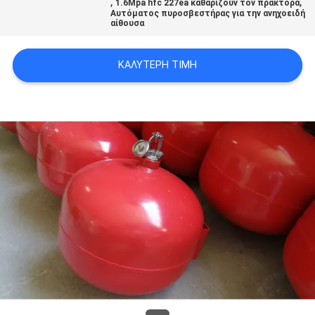
,
,
1.6Mpa hfc 227ea καθαρίζουν τον πράκτορα
PRIVACY
Αυτόματος πυροσβεστήρας για την ανηχοειδή
αίθουσα
POLICY
ΚΑΛΎΤΕΡΗ ΤΙΜΉ