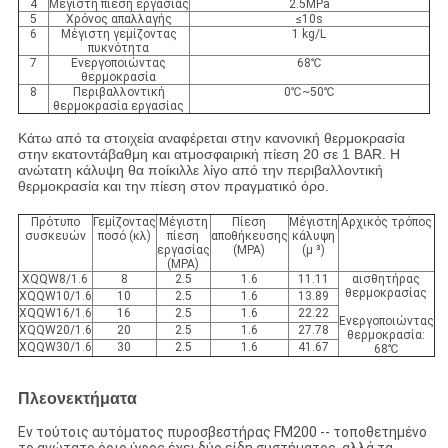
4
Μέγιστη πίεση εργασίας
2.5MPa
5
Χρόνος απαλλαγής
≤10s
6
Μέγιστη γεμίζοντας
1 kg/L
πυκνότητα
7
Ενεργοποιώντας
68℃
θερμοκρασία
8
Περιβαλλοντική
0℃~50℃
θερμοκρασία εργασίας
Κάτω από τα στοιχεία αναφέρεται στην κανονική θερμοκρασία
στην εκατοντάβαθμη και ατμοσφαιρική πίεση 20 σε 1 BAR. Η
ανώτατη κάλυψη θα ποίκιλλε λίγο από την περιβαλλοντική
θερμοκρασία και την πίεση στον πραγματικό όρο.
Πρότυπο
Γεμίζοντας
Μέγιστη
Πίεση
Μέγιστη
Αρχικός τρόπος
συσκευών
ποσό (κλ)
πίεση
αποθήκευσης
κάλυψη
εργασίας
(MPA)
(μ ³)
(MPA)
XQQW8/1.6
8
2.5
1.6
11.11
αισθητήρας
θερμοκρασίας
XQQW10/1.6
10
2.5
1.6
13.89
XQQW16/1.6
16
2.5
1.6
22.22
Ενεργοποιώντας
XQQW20/1.6
20
2.5
1.6
27.78
θερμοκρασία:
XQQW30/1.6
30
2.5
1.6
41.67
68℃
Πλεονεκτήματα
Εν τούτοις αυτόματος πυροσβεστήρας FM200 -- τοποθετημένο