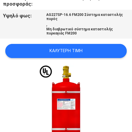
προσφοράς:
PRIVACY
POLICY
Υψηλό φως:
AG227SP-16.6 FM200 Σύστημα καταστολής
πυρός
,
Μη διαβρωτικό σύστημα καταστολής
πυρκαγιάς FM200
ΚΑΛΎΤΕΡΗ ΤΙΜΉ