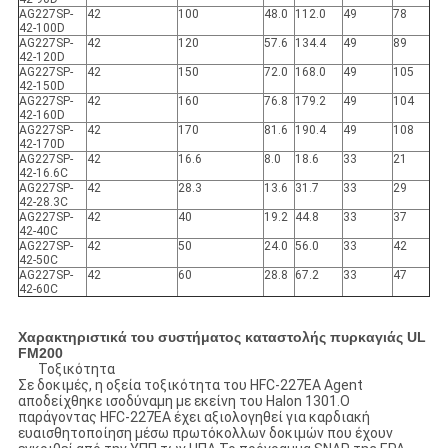
AG227SP-
42
100
48.0
112.0
49
78
42-100D
AG227SP-
42
120
57.6
134.4
49
89
42-120D
AG227SP-
42
150
72.0
168.0
49
105
42-150D
AG227SP-
42
160
76.8
179.2
49
104
42-160D
AG227SP-
42
170
81.6
190.4
49
108
42-170D
AG227SP-
42
16.6
8.0
18.6
33
21
42-16.6C
AG227SP-
42
28.3
13.6
31.7
33
29
42-28.3C
AG227SP-
42
40
19.2
44.8
33
37
42-40C
AG227SP-
42
50
24.0
56.0
33
42
42-50C
AG227SP-
42
60
28.8
67.2
33
47
42-60C
Χαρακτηριστικά του συστήματος καταστολής πυρκαγιάς UL
FM200
Τοξικότητα
Σε δοκιμές, η οξεία τοξικότητα του HFC-227EA Agent
αποδείχθηκε ισοδύναμη με εκείνη του Halon 1301.Ο
παράγοντας HFC-227EA έχει αξιολογηθεί για καρδιακή
ευαισθητοποίηση μέσω πρωτόκολλων δοκιμών που έχουν