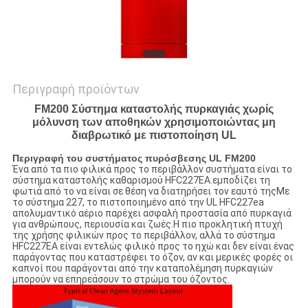
Περιγραφή προϊόντων
FM200 Σύστημα καταστολής πυρκαγιάς χωρίς
μόλυνση των αποθηκών χρησιμοποιώντας μη
διαβρωτικό με πιστοποίηση UL
Περιγραφή του συστήματος πυρόσβεσης UL FM200
Ένα από τα πιο φιλικά προς το περιβάλλον συστήματα είναι το
σύστημα καταστολής καθαρισμού HFC227EA.εμποδίζει τη
φωτιά από το να είναι σε θέση να διατηρήσει τον εαυτό τηςΜε
το σύστημα 227, το πιστοποιημένο από την UL HFC227ea
απολυμαντικό αέριο παρέχει ασφαλή προστασία από πυρκαγιά
για ανθρώπους, περιουσία και ζωές.Η πιο προκλητική πτυχή
της χρήσης φιλικών προς το περιβάλλον, αλλά το σύστημα
HFC227EA είναι εντελώς φιλικό προς το ηχώ και δεν είναι ένας
παράγοντας που καταστρέφει το όζον, αν και μερικές φορές οι
καπνοί που παράγονται από την καταπολέμηση πυρκαγιών
μπορούν να επηρεάσουν το στρώμα του όζοντος.