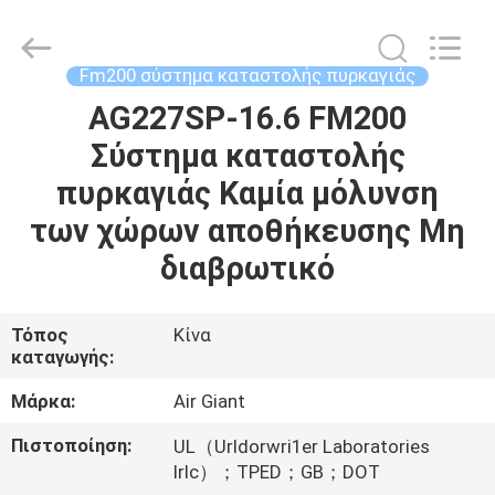
Guangdong
Air
Giant
Fire
Equipment
Fm200 σύστημα καταστολής πυρκαγιάς
Co.,Ltd..
All
Rights
AG227SP-16.6 FM200
ΣΠΊΤΙ
Reserved.
Σύστημα καταστολής
ΠΡΟΪΌΝΤΑ
πυρκαγιάς Καμία μόλυνση
των χώρων αποθήκευσης Μη
VR
διαβρωτικό
ΠΑΡΟΥΣΙΆΣΤΕ
Τόπος
Κίνα
καταγωγής:
ΣΧΕΤΙΚΆ
ΜΕ
Μάρκα:
Air Giant
ΕΜΆΣ
Πιστοποίηση:
UL（Urldorwri1er Laboratories
Irlc）；TPED；GB；DOT