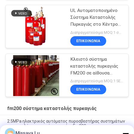
UL Αυτοματοποιημένο
Σύστημα Καταστολής
Πυρκαγιάς στο Κέντρο
Δεδομένων FM200
Διαπραγματεύσιμα MOQ:1 σύνολο
ΕΠΙΚΟΙΝΩΝΊΑ
Κλειστό σύστημα
καταστολής πυρκαγιάς
FM200 σε αίθουσα
τηλεπικοινωνιών
Διαπραγματεύσιμα MOQ:1 SET
ΕΠΙΚΟΙΝΩΝΊΑ
fm200 σύστημα καταστολής πυρκαγιάς
2.5MPa ηλεκτρικός αυτόματος πυροσβεστήρας συστημάτων
καταστολής πυρκαγιάς γραφείου Fm200
Missaya Lu