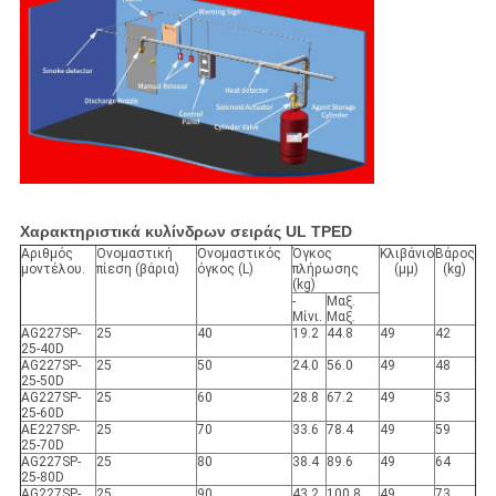
Χαρακτηριστικά κυλίνδρων σειράς UL TPED
Αριθμός
Ονομαστική
Ονομαστικός
Όγκος
Κλιβάνιο
Βάρος
μοντέλου.
πίεση (βάρια)
όγκος (L)
πλήρωσης
(μμ)
(kg)
(kg)
-
Μαξ.
Μίνι.
Μαξ.
AG227SP-
25
40
19.2
44.8
49
42
25-40D
AG227SP-
25
50
24.0
56.0
49
48
25-50D
AG227SP-
25
60
28.8
67.2
49
53
25-60D
ΑΕ227SP-
25
70
33.6
78.4
49
59
25-70D
AG227SP-
25
80
38.4
89.6
49
64
25-80D
AG227SP-
25
90
43.2
100.8
49
73