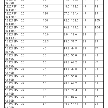
25-90D
ΑΕ227SP-
25
100
48.0
112.0
49
78
25-100D
ΑΕ227SP-
25
120
57.6
134.4
49
89
25-120D
AG227SP-
25
150
72.0
168.0
49
105
25-150D
AG227SP-
25
160
76.8
179.2
49
104
25-160D
AG227SP-
25
16.6
8.0
18.6
33
21
25-16.6C
AG227SP-
25
28.3
13.6
31.7
33
29
25-28.3C
AG227SP-
25
40
19.2
44.8
33
37
25-40C
AG227SP-
25
50
24.0
56.0
33
42
25-50C
AG227SP-
25
60
28.8
67.2
33
47
25-60C
AG227SP-
42
40
19.2
44.8
49
42
42-40D
AG227SP-
42
50
24.0
56.0
49
48
42-50D
AG227SP-
42
60
28.8
67.2
49
53
42-60D
AG227SP-
42
70
33.6
78.4
49
59
42-70D
AG227SP-
42
80
38.4
89.6
49
64
42-80D
AG227SP-
42
90
43.2
100.8
49
73
42-90D