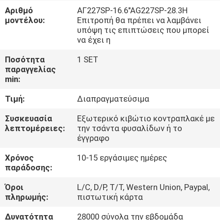
ΓΎΡΟΣ
Αριθμό
ΑΓ227SP-16.6"AG227SP-28.3Η
μοντέλου:
Επιτροπή θα πρέπει να λαμβάνει
ΕΡΓΟΣΤΑΣΊΩΝ
υπόψη τις επιπτώσεις που μπορεί
να έχει η
ΠΟΙΟΤΙΚΌΣ
Ποσότητα
1 SET
ΈΛΕΓΧΟΣ
παραγγελίας
min:
Τιμή:
Διαπραγματεύσιμα
ΚΑΤΕΒΆΣΤΕ
Συσκευασία
Εξωτερικό κιβώτιο κοντραπλακέ με
λεπτομέρειες:
την τσάντα φυσαλίδων ή το
ΖΗΤΉΣΤΕ
έγγραφο
ΈΝΑ
Χρόνος
10-15 εργάσιμες ημέρες
ΑΠΌΣΠΑΣΜΑ
παράδοσης:
Όροι
L/C, D/P, T/T, Western Union, Paypal,
SITEMAP
πληρωμής:
πιστωτική κάρτα
Δυνατότητα
28000 σύνολα την εβδομάδα