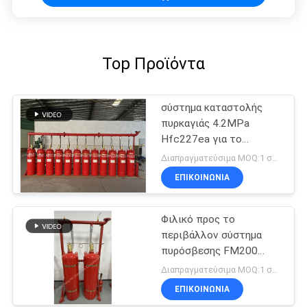
Top Προϊόντα
σύστημα καταστολής
πυρκαγιάς 4.2MPa
Hfc227ea για το
δωμάτιο
Διαπραγματεύσιμα MOQ:1 σύνολο
τηλεπικοινωνιών
ΕΠΙΚΟΙΝΩΝΊΑ
Φιλικό προς το
περιβάλλον σύστημα
πυρόσβεσης FM200
χωρίς ρύπανση
Διαπραγματεύσιμα MOQ:1 σύνολο
ΕΠΙΚΟΙΝΩΝΊΑ