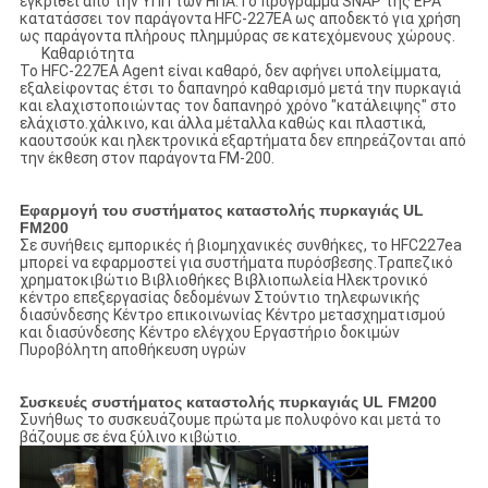
εγκριθεί από την ΥΠΠ των ΗΠΑ.Το πρόγραμμα SNAP της EPA
κατατάσσει τον παράγοντα HFC-227EA ως αποδεκτό για χρήση
ως παράγοντα πλήρους πλημμύρας σε κατεχόμενους χώρους.
Καθαριότητα
Το HFC-227EA Agent είναι καθαρό, δεν αφήνει υπολείμματα,
εξαλείφοντας έτσι το δαπανηρό καθαρισμό μετά την πυρκαγιά
και ελαχιστοποιώντας τον δαπανηρό χρόνο "κατάλειψης" στο
ελάχιστο.χάλκινο, και άλλα μέταλλα καθώς και πλαστικά,
καουτσούκ και ηλεκτρονικά εξαρτήματα δεν επηρεάζονται από
την έκθεση στον παράγοντα FM-200.
Εφαρμογή του συστήματος καταστολής πυρκαγιάς UL
FM200
Σε συνήθεις εμπορικές ή βιομηχανικές συνθήκες, το HFC227ea
μπορεί να εφαρμοστεί για συστήματα πυρόσβεσης.Τραπεζικό
χρηματοκιβώτιο Βιβλιοθήκες Βιβλιοπωλεία Ηλεκτρονικό
κέντρο επεξεργασίας δεδομένων Στούντιο τηλεφωνικής
διασύνδεσης Κέντρο επικοινωνίας Κέντρο μετασχηματισμού
και διασύνδεσης Κέντρο ελέγχου Εργαστήριο δοκιμών
Πυροβόλητη αποθήκευση υγρών
Συσκευές συστήματος καταστολής πυρκαγιάς UL FM200
Συνήθως το συσκευάζουμε πρώτα με πολυφόνο και μετά το
βάζουμε σε ένα ξύλινο κιβώτιο.