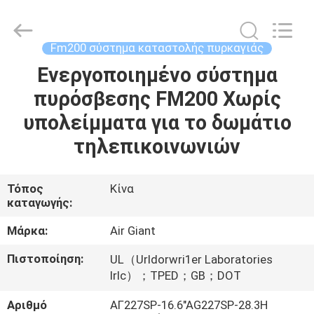
Guangdong
Air
Giant
Fire
Equipment
Fm200 σύστημα καταστολής πυρκαγιάς
Co.,Ltd..
All
Rights
Ενεργοποιημένο σύστημα
ΣΠΊΤΙ
Reserved.
πυρόσβεσης FM200 Χωρίς
ΠΡΟΪΌΝΤΑ
υπολείμματα για το δωμάτιο
τηλεπικοινωνιών
VR
ΠΑΡΟΥΣΙΆΣΤΕ
Τόπος
Κίνα
καταγωγής:
ΣΧΕΤΙΚΆ
Μάρκα:
Air Giant
ΜΕ
Πιστοποίηση:
UL（Urldorwri1er Laboratories
ΕΜΆΣ
Irlc）；TPED；GB；DOT
Αριθμό
ΑΓ227SP-16.6"AG227SP-28.3Η