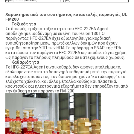
Χαρακτηριστικά του συστήματος καταστολής πυρκαγιάς UL
FM200
Τοξικότητα
Σε δοκιμές, η οξεία τοξικότητα του HFC-227EA Agent
αποδείχθηκε ισοδύναμη με εκείνη του Halon 1301.Ο
παράγοντας HFC-227EA έχει αξιολογηθεί για καρδιακή
ευαισθητοποίηση μέσω πρωτόκολλων δοκιμών που έχουν
εγκριθεί από την ΥΠΠ των ΗΠΑ.Το πρόγραμμα SNAP της EPA
κατατάσσει τον παράγοντα HFC-227EA ως αποδεκτό για χρήση
ως παράγοντα πλήρους πλημμύρας σε κατεχόμενους χώρους.
Καθαριότητα
Το HFC-227EA Agent είναι καθαρό, δεν αφήνει υπολείμματα,
εξαλείφοντας έτσι το δαπανηρό καθαρισμό μετά την πυρκαγιά
και ελαχιστοποιώντας τον δαπανηρό χρόνο "κατάλειψης" στο
ελάχιστο.χάλκινο, και άλλα μέταλλα καθώς και πλαστικά,
καουτσούκ και ηλεκτρονικά εξαρτήματα δεν επηρεάζονται από
την έκθεση στον παράγοντα FM-200.