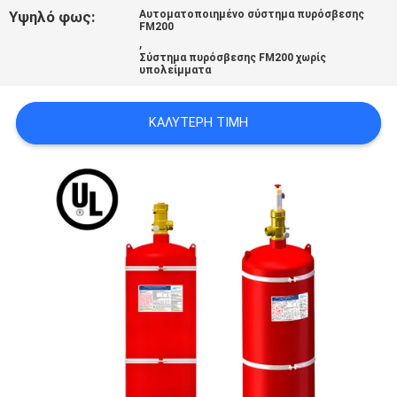
PRIVACY
Υψηλό φως:
Αυτοματοποιημένο σύστημα πυρόσβεσης
FM200
,
POLICY
Σύστημα πυρόσβεσης FM200 χωρίς
υπολείμματα
ΚΑΛΎΤΕΡΗ ΤΙΜΉ