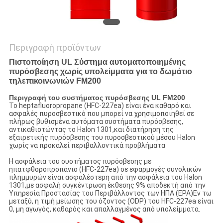
Περιγραφή προϊόντων
Πιστοποίηση UL Σύστημα αυτοματοποιημένης
πυρόσβεσης χωρίς υπολείμματα για το δωμάτιο
τηλεπικοινωνιών FM200
Περιγραφή του συστήματος πυρόσβεσης UL FM200
Το heptafluoropropane (HFC-227ea) είναι ένα καθαρό και
ασφαλές πυροσβεστικό που μπορεί να χρησιμοποιηθεί σε
πλήρως βυθισμένα αυτόματα συστήματα πυρόσβεσης,
αντικαθιστώντας το Halon 1301,και διατήρηση της
εξαιρετικής πυρόσβεσης του πυροσβεστικού μέσου Halon
χωρίς να προκαλεί περιβαλλοντικά προβλήματα
Η ασφάλεια του συστήματος πυρόσβεσης με
ηπατφθοροπροπάνιο (HFC-227ea) σε εφαρμογές συνολικών
πλημμυρών είναι ασφαλέστερη από την ασφάλεια του Halon
1301,με ασφαλή συγκέντρωση έκθεσης 9% αποδεκτή από την
Υπηρεσία Προστασίας του Περιβάλλοντος των ΗΠΑ (EPA)Εν τω
μεταξύ, η τιμή μείωσης του όζοντος (ODP) του HFC-227ea είναι
0, μη αγωγός, καθαρός και απαλλαγμένος από υπολείμματα.