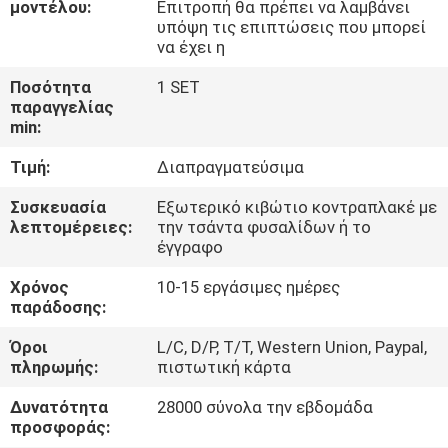
μοντέλου:
Επιτροπή θα πρέπει να λαμβάνει
ΓΎΡΟΣ
υπόψη τις επιπτώσεις που μπορεί
ΕΡΓΟΣΤΑΣΊΩΝ
να έχει η
Ποσότητα
1 SET
ΠΟΙΟΤΙΚΌΣ
παραγγελίας
min:
ΈΛΕΓΧΟΣ
Τιμή:
Διαπραγματεύσιμα
ΚΑΤΕΒΆΣΤΕ
Συσκευασία
Εξωτερικό κιβώτιο κοντραπλακέ με
λεπτομέρειες:
την τσάντα φυσαλίδων ή το
έγγραφο
ΖΗΤΉΣΤΕ
Χρόνος
10-15 εργάσιμες ημέρες
ΈΝΑ
παράδοσης:
ΑΠΌΣΠΑΣΜΑ
Όροι
L/C, D/P, T/T, Western Union, Paypal,
πληρωμής:
πιστωτική κάρτα
SITEMAP
Δυνατότητα
28000 σύνολα την εβδομάδα
προσφοράς: