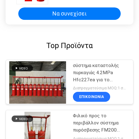
τηλεπικοινωνιών
Να συνεχίσει
Top Προϊόντα
σύστημα καταστολής
πυρκαγιάς 4.2MPa
Hfc227ea για το
δωμάτιο
Διαπραγματεύσιμα MOQ:1 σύνολο
τηλεπικοινωνιών
ΕΠΙΚΟΙΝΩΝΊΑ
Φιλικό προς το
περιβάλλον σύστημα
πυρόσβεσης FM200
χωρίς ρύπανση
Διαπραγματεύσιμα MOQ:1 σύνολο