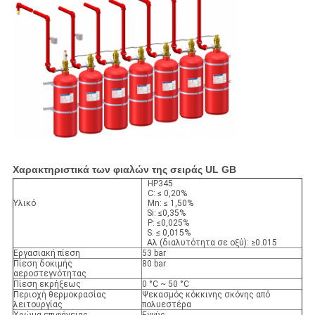
Χαρακτηριστικά των φιαλών της σειράς UL GB
HP345
C: ≤ 0,20%
Υλικό
Mn: ≤ 1,50%
Si: ≤0,35%
P: ≤0,025%
S: ≤ 0,015%
Αλ (διαλυτότητα σε οξύ): ≥0.015
Εργασιακή πίεση
53 bar
Πίεση δοκιμής
80 bar
αεροστεγνότητας
Πίεση εκρήξεως
0 °C ~ 50 °C
Περιοχή θερμοκρασίας
Ψεκασμός κόκκινης σκόνης από
λειτουργίας
πολυεστέρα
Χρώμα επιφάνειας
Εγγύς