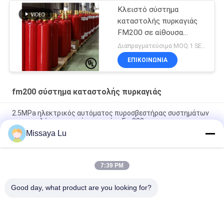
Κλειστό σύστημα
καταστολής πυρκαγιάς
FM200 σε αίθουσα
τηλεπικοινωνιών
Διαπραγματεύσιμα MOQ:1 SET
ΕΠΙΚΟΙΝΩΝΊΑ
fm200 σύστημα καταστολής πυρκαγιάς
2.5MPa ηλεκτρικός αυτόματος πυροσβεστήρας συστημάτων
καταστολής πυρκαγιάς γραφείου Fm200
Missaya Lu
Μη διαβρωτικό σύστημα καταστολής αερίου Fm200 χωρίς
συνεχές ρεύμα 24V 1.6A ρύπανσης
7:39 PM
Σύστημα καταστολής πυρκαγιάς HFC227ea χωρίς ρύπανση
για χώρο εξυπηρέτησης
Good day, what product are you looking for?
Λαϊκή κατηγορία
Όλα