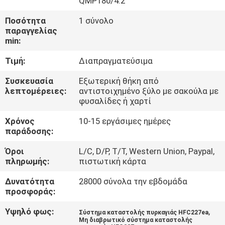
QMP180/4.2
ΓΎΡΟΣ
Ποσότητα
1 σύνολο
ΕΡΓΟΣΤΑΣΊΩΝ
παραγγελίας
min:
ΠΟΙΟΤΙΚΌΣ
Τιμή:
Διαπραγματεύσιμα
ΈΛΕΓΧΟΣ
Συσκευασία
Εξωτερική θήκη από
λεπτομέρειες:
αντιστοιχημένο ξύλο με σακούλα με
φυσαλίδες ή χαρτί
ΚΑΤΕΒΆΣΤΕ
Χρόνος
10-15 εργάσιμες ημέρες
παράδοσης:
ΖΗΤΉΣΤΕ
Όροι
L/C, D/P, T/T, Western Union, Paypal,
ΈΝΑ
πληρωμής:
πιστωτική κάρτα
ΑΠΌΣΠΑΣΜΑ
Δυνατότητα
28000 σύνολα την εβδομάδα
προσφοράς:
SITEMAP
Υψηλό φως:
,
Σύστημα καταστολής πυρκαγιάς HFC227ea
Μη διαβρωτικό σύστημα καταστολής