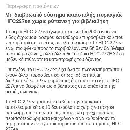
Περιγραφή προϊόντων
Μη διαβρωτικό σύστημα καταστολής πυρκαγιάς
HFC227ea χωρίς ρύπανση για βιβλιοθήκη
Το αέριο HFC-227ea (γνωστό και ως Fm200) είναι ένα
είδος άχρωμου, άοσμου και καθαρού πυροσβεστικού που
χρησιμοποιείται ευρέως σε όλο τον κόσμο.Το HFC-227ea
είναι πιο φιλικό προς το περιβάλλον, επειδή δεν θα βλάψει
το στρώμα ζώνης, αλλά άλλοι θαΤο αέριο HFC-277EA έχει
μηδενική πιθανότητα καταστροφής του όζοντος.
Επιπλέον, το HFC-227ea έχει όλα τα πλεονεκτήματα που
έχουν άλλα πυροσβεστικά, όπως τοξικότητα,μη
διαβρωτικό και ηλεκτρομόνωτο, έτσι ώστε το αέριο HFC-
227ea να θεωρείται ως ο βέλτιστος υποκατάστατο της
σειράς αλώνων.
Το HFC-227ea μπορεί να σβήσει την πυρκαγιά
αποτελεσματικά σε 10 δευτερόλεπτα χωρίς να αφήσει
υπολείμματα, έτσι ώστε οι χρήστες να μην χρειάζονται
περισσότερα χρήματα και χρόνο για να καθαρίσουν τα
μέρη μετά την ενεργοποίηση αυτού του συστήματος HFC-
227ea.