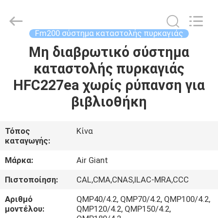
Guangdong
Air
Giant
Fire
Equipment
Fm200 σύστημα καταστολής πυρκαγιάς
Co.,Ltd..
All
Rights
Μη διαβρωτικό σύστημα
ΣΠΊΤΙ
Reserved.
καταστολής πυρκαγιάς
ΠΡΟΪΌΝΤΑ
HFC227ea χωρίς ρύπανση για
βιβλιοθήκη
VR
ΠΑΡΟΥΣΙΆΣΤΕ
Τόπος
Κίνα
καταγωγής:
ΣΧΕΤΙΚΆ
Μάρκα:
Air Giant
ΜΕ
Πιστοποίηση:
CAL,CMA,CNAS,ILAC-MRA,CCC
ΕΜΆΣ
Αριθμό
QMP40/4.2, QMP70/4.2, QMP100/4.2,
μοντέλου:
QMP120/4.2, QMP150/4.2,