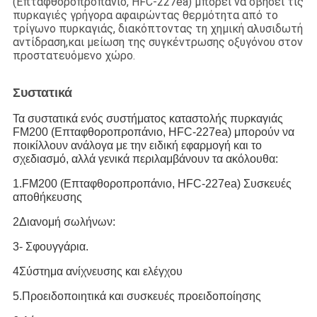
(Επταφθοροπροπάνιο, HFC-227ea) μπορεί να σβήσει τις
πυρκαγιές γρήγορα αφαιρώντας θερμότητα από το
τρίγωνο πυρκαγιάς, διακόπτοντας τη χημική αλυσιδωτή
αντίδραση,και μείωση της συγκέντρωσης οξυγόνου στον
προστατευόμενο χώρο.
Συστατικά
Τα συστατικά ενός συστήματος καταστολής πυρκαγιάς
FM200 (Επταφθοροπροπάνιο, HFC-227ea) μπορούν να
ποικίλλουν ανάλογα με την ειδική εφαρμογή και το
σχεδιασμό, αλλά γενικά περιλαμβάνουν τα ακόλουθα:
1.FM200 (Επταφθοροπροπάνιο, HFC-227ea) Συσκευές
αποθήκευσης
2Διανομή σωλήνων:
3- Σφουγγάρια.
4Σύστημα ανίχνευσης και ελέγχου
5.Προειδοποιητικά και συσκευές προειδοποίησης