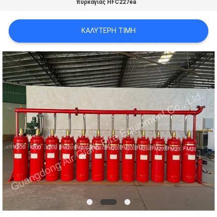
πυρκαγιάς HFC227ea
PRIVACY
POLICY
ΚΑΛΎΤΕΡΗ ΤΙΜΉ