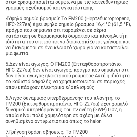
όταν χρησιμοποιείται σύμφωνα με τις κατευθυντήριες
γραμμές σχεδιασμού και εγκατάστασης.
4Υψηλό σημείο βρασμού: Το FM200 (Heptafluoropropane,
HFC-227ea) έχει υψηλό σημείο βρασμού 16,4 °C (61,5 °F),
πράγμα που σημαίνει ότι παραμένει σε αέρια
κατάσταση σε θερμοκρασία δωματίου και πίεση.Αυτή η
ιδιότητα του επιτρέπει να διασκορπίζεται γρήγορα και
να διανέμεται σε ένα κλειστό χώρο για να καταστείλει
μια φωτιά.
5.Δεν είναι αγωγός: Ο FM200 (Επταφθοροπροπάνιο,
HFC-227ea) δεν είναι αγωγός, πράγμα που σημαίνει ότι
δεν είναι αγωγός ηλεκτρικού ρεύματος.Αυτή η ιδιότητα
το καθιστά ασφαλές να χρησιμοποιείται σε περιοχές
όπου υπάρχουν ηλεκτρικά εξοπλισμούς.
6.Λιγός δυναμικός υπερθέρμανσης του πλανήτη: το
FM200 (Επταφθοροπροπάνιο, HFC-227ea) έχει χαμηλό
δυναμικό υπερθέρμανσης του πλανήτη (GWP) 0.02, η
οποία είναι πολύ χαμηλότερη σε σχέση με άλλα
συνηθισμένα αντιφωτιστικά όπως το halon.
7.Γρήγορη δράση σβήσεως: Το FM200