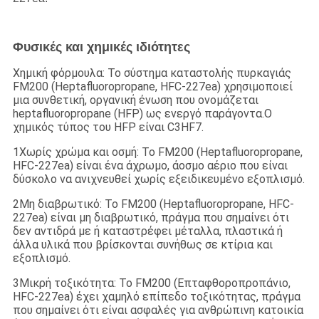
Φυσικές και χημικές ιδιότητες
Χημική φόρμουλα: Το σύστημα καταστολής πυρκαγιάς
FM200 (Heptafluoropropane, HFC-227ea) χρησιμοποιεί
μια συνθετική, οργανική ένωση που ονομάζεται
heptafluoropropane (HFP) ως ενεργό παράγοντα.Ο
χημικός τύπος του HFP είναι C3HF7.
1Χωρίς χρώμα και οσμή: Το FM200 (Heptafluoropropane,
HFC-227ea) είναι ένα άχρωμο, άοσμο αέριο που είναι
δύσκολο να ανιχνευθεί χωρίς εξειδικευμένο εξοπλισμό.
2Μη διαβρωτικό: Το FM200 (Heptafluoropropane, HFC-
227ea) είναι μη διαβρωτικό, πράγμα που σημαίνει ότι
δεν αντιδρά με ή καταστρέφει μέταλλα, πλαστικά ή
άλλα υλικά που βρίσκονται συνήθως σε κτίρια και
εξοπλισμό.
3Μικρή τοξικότητα: Το FM200 (Επταφθοροπροπάνιο,
HFC-227ea) έχει χαμηλό επίπεδο τοξικότητας, πράγμα
που σημαίνει ότι είναι ασφαλές για ανθρώπινη κατοικία