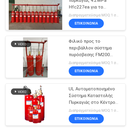
πυρκαγιάς 4.2MPa
Hfc227ea για το
δωμάτιο
Διαπραγματεύσιμα MOQ:1 σύνολο
τηλεπικοινωνιών
ΕΠΙΚΟΙΝΩΝΊΑ
Φιλικό προς το
περιβάλλον σύστημα
πυρόσβεσης FM200
χωρίς ρύπανση
Διαπραγματεύσιμα MOQ:1 σύνολο
ΕΠΙΚΟΙΝΩΝΊΑ
UL Αυτοματοποιημένο
Σύστημα Καταστολής
Πυρκαγιάς στο Κέντρο
Δεδομένων FM200
Διαπραγματεύσιμα MOQ:1 σύνολο
ΕΠΙΚΟΙΝΩΝΊΑ