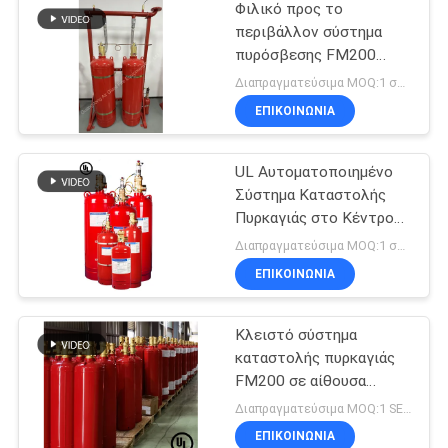
Φιλικό προς το
περιβάλλον σύστημα
πυρόσβεσης FM200
χωρίς ρύπανση
Διαπραγματεύσιμα MOQ:1 σύνολο
ΕΠΙΚΟΙΝΩΝΊΑ
UL Αυτοματοποιημένο
Σύστημα Καταστολής
Πυρκαγιάς στο Κέντρο
Δεδομένων FM200
Διαπραγματεύσιμα MOQ:1 σύνολο
ΕΠΙΚΟΙΝΩΝΊΑ
Κλειστό σύστημα
καταστολής πυρκαγιάς
FM200 σε αίθουσα
τηλεπικοινωνιών
Διαπραγματεύσιμα MOQ:1 SET
ΕΠΙΚΟΙΝΩΝΊΑ