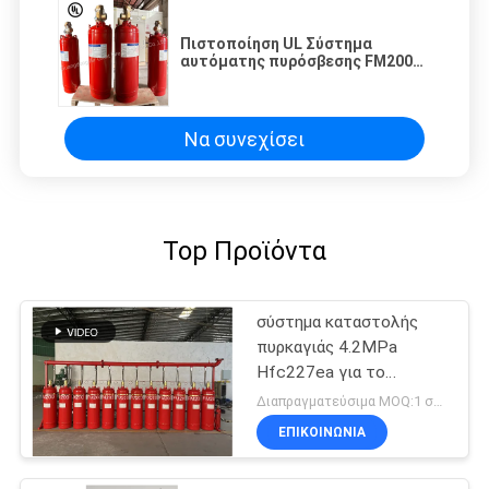
Πιστοποίηση UL Σύστημα
αυτόματης πυρόσβεσης FM200
χωρίς ρύπανση
Να συνεχίσει
Top Προϊόντα
σύστημα καταστολής
πυρκαγιάς 4.2MPa
Hfc227ea για το
δωμάτιο
Διαπραγματεύσιμα MOQ:1 σύνολο
τηλεπικοινωνιών
ΕΠΙΚΟΙΝΩΝΊΑ