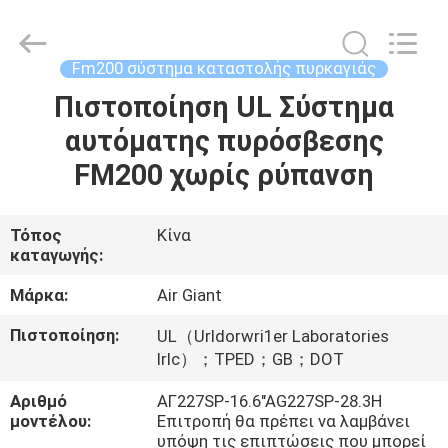
Guangdong
Air
Giant
Fire
Equipment
Fm200 σύστημα καταστολής πυρκαγιάς
Co.,Ltd..
All
Rights
Πιστοποίηση UL Σύστημα
ΣΠΊΤΙ
Reserved.
αυτόματης πυρόσβεσης
ΠΡΟΪΌΝΤΑ
FM200 χωρίς ρύπανση
VR
Τόπος
Κίνα
καταγωγής:
ΠΑΡΟΥΣΙΆΣΤΕ
Μάρκα:
Air Giant
ΣΧΕΤΙΚΆ
Πιστοποίηση:
UL（Urldorwri1er Laboratories
ΜΕ
Irlc）；TPED；GB；DOT
ΕΜΆΣ
Αριθμό
ΑΓ227SP-16.6"AG227SP-28.3Η
μοντέλου:
Επιτροπή θα πρέπει να λαμβάνει
υπόψη τις επιπτώσεις που μπορεί