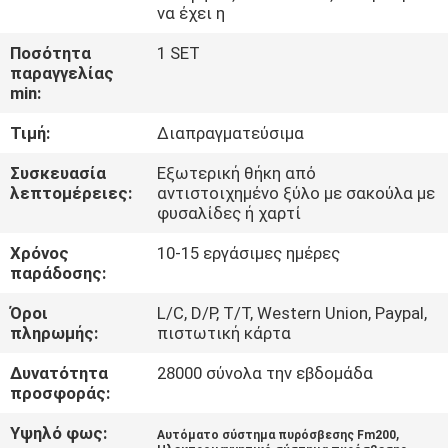
ΓΎΡΟΣ
να έχει η
ΕΡΓΟΣΤΑΣΊΩΝ
Ποσότητα
1 SET
παραγγελίας
min:
ΠΟΙΟΤΙΚΌΣ
Τιμή:
Διαπραγματεύσιμα
ΈΛΕΓΧΟΣ
Συσκευασία
Εξωτερική θήκη από
λεπτομέρειες:
αντιστοιχημένο ξύλο με σακούλα με
ΚΑΤΕΒΆΣΤΕ
φυσαλίδες ή χαρτί
Χρόνος
10-15 εργάσιμες ημέρες
ΖΗΤΉΣΤΕ
παράδοσης:
ΈΝΑ
Όροι
L/C, D/P, T/T, Western Union, Paypal,
πληρωμής:
πιστωτική κάρτα
ΑΠΌΣΠΑΣΜΑ
Δυνατότητα
28000 σύνολα την εβδομάδα
προσφοράς:
SITEMAP
Υψηλό φως:
,
Αυτόματο σύστημα πυρόσβεσης Fm200