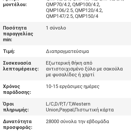
ΓΎΡΟΣ
μοντέλου:
QMP70/4.2, QMP100/4.2,
QMP106/2.5, QMP120/4.2,
ΕΡΓΟΣΤΑΣΊΩΝ
QMP147/2.5, QMP150/4
Ποσότητα
1 σύνολο
ΠΟΙΟΤΙΚΌΣ
παραγγελίας
min:
ΈΛΕΓΧΟΣ
Τιμή:
Διαπραγματεύσιμα
ΚΑΤΕΒΆΣΤΕ
Συσκευασία
Εξωτερική θήκη από
λεπτομέρειες:
αντιστοιχισμένο ξύλο με σακούλα
με φυσαλίδες ή χαρτί
ΖΗΤΉΣΤΕ
Χρόνος
10-15 εργάσιμες ημέρες
ΈΝΑ
παράδοσης:
ΑΠΌΣΠΑΣΜΑ
Όροι
L/C,D/P,T/T,Western
πληρωμής:
Union,Paypal,Πιστωτική κάρτα
SITEMAP
Δυνατότητα
28000 σύνολα την εβδομάδα
προσφοράς: