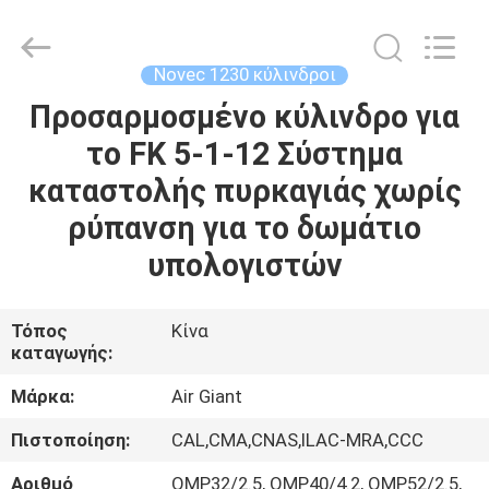
Guangdong
Air
Giant
Fire
Equipment
Novec 1230 κύλινδροι
Co.,Ltd..
All
Rights
Προσαρμοσμένο κύλινδρο για
ΣΠΊΤΙ
Reserved.
το FK 5-1-12 Σύστημα
ΠΡΟΪΌΝΤΑ
καταστολής πυρκαγιάς χωρίς
ρύπανση για το δωμάτιο
VR
υπολογιστών
ΠΑΡΟΥΣΙΆΣΤΕ
Τόπος
Κίνα
καταγωγής:
ΣΧΕΤΙΚΆ
ΜΕ
Μάρκα:
Air Giant
ΕΜΆΣ
Πιστοποίηση:
CAL,CMA,CNAS,ILAC-MRA,CCC
Αριθμό
QMP32/2.5, QMP40/4.2, QMP52/2.5,