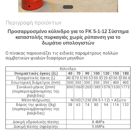
Περιγραφή προϊόντων
Προσαρμοσμένο κύλινδρο για το FK 5-1-12 Σύστημα
καταστολής πυρκαγιάς χωρίς ρύπανση για το
δωμάτιο υπολογιστών
Ο πίνακας παρουσιάζει τις ειδικές παραμέτρους πολλών
συμβατικών φιαλών διαφόρων μεγεθών
Κύλινδρο
Ονομαστικός όγκος ((L)
40
70
90
100
120
150
180
Πραγματικός όγκος (L)
40.5
70.5
90.5
100.5
120.6
150.5
180.6
Εσωτερική διάμετρος (mm)
300
350
350
350
350
400
400
Συνολικό μήκος ((mm)
890
1060
1265
1385
1578
1530
1773
(συμπεριλαμβανομένης της
βαλβίδας)
Μέσο πλήρωσης
NOVEC1230 (FK 5-1-12) + Αζώτο
Βάρος της φιάλης ((kg)
38
63
74
80
94
116
133
(συμπεριλαμβανομένης της
βαλβίδας)
Δοκιμή υδραυλικής πίεσης
8.4MPa
Δοκιμή πίεσης σφράγισης
5.6MPa