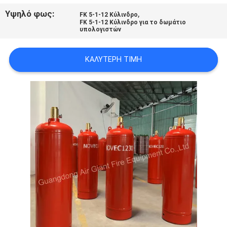
PRIVACY
Υψηλό φως:
,
FK 5-1-12 Κύλινδρο
FK 5-1-12 Κύλινδρο για το δωμάτιο
POLICY
υπολογιστών
ΚΑΛΎΤΕΡΗ ΤΙΜΉ