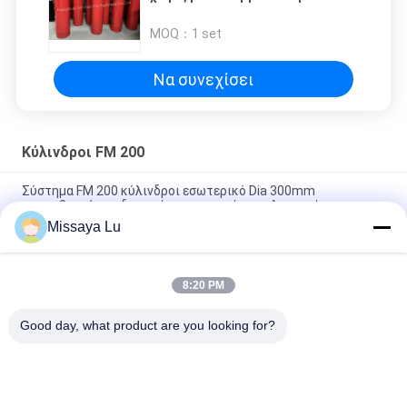
δεδομένων
MOQ：
1 set
Να συνεχίσει
Κύλινδροι FM 200
Σύστημα FM 200 κύλινδροι εσωτερικό Dia 300mm
πυροσβεστήρων δωματίων κεντρικών υπολογιστών
Missaya Lu
καταστολή πυρκαγιάς δωματίων κεντρικών υπολογιστών
συστημάτων αερίου 120ltr 150ltr 180ltr FM200
8:20 PM
πυροσβεστήρας 2.5Mpa HFC 227ea FM200 για το κέντρο
δεδομένων
Good day, what product are you looking for?
Λαϊκή κατηγορία
Όλα