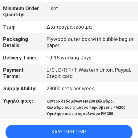
ΓΎΡΟΣ
Minimum Order
1 set
ΕΡΓΟΣΤΑΣΊΩΝ
Quantity:
Τιμή:
Διαπραγματεύσιμα
ΠΟΙΟΤΙΚΌΣ
Packaging
Plywood outer box with bubble bag or
ΈΛΕΓΧΟΣ
Details:
paper
Delivery Time:
10-15 working days
ΚΑΤΕΒΆΣΤΕ
Payment
L/C , D/P, T/T, Western Union, Paypal,
Terms:
Credit card
ΖΗΤΉΣΤΕ
Supply Ability:
28000 sets per week
ΈΝΑ
Υψηλό φως:
,
Κέντρο δεδομένων FM200 κύλινδρο
ΑΠΌΣΠΑΣΜΑ
,
Κύλινδρο συστήματος πυρόσβεσης FM200
Υψηλής ποιότητας κύλινδρο FM200
SITEMAP
ΚΑΛΎΤΕΡΗ ΤΙΜΉ