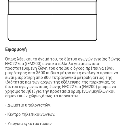
Εφαρμογή
Όπως λέει και το όνομά του, το δίκτυο αγωγών ενιαίας ζώνης
HFC227ea ((FM200) είναι κατάλληλο για μια ενιαία
προστατευόμενη ζώνη,του οποίου ο όγκος πρέπει να είναι
μικρότερος από 3600 κυβικά μέτρα και η αναλογία πρέπει να
είναι μικρότερη από 800 τετραγωνικά μέτραΕξαιτίας της
ιδιότητας και των αρχών της εξάλειψης της πυρκαγιάς, το
δίκτυο αγωγών ενιαίας ζώνης HFC227ea (FM200) μπορεί να
χρησιμοποιηθεί για την προστασία ορισμένων μεγάλων και
σημαντικών χώρων,όπως τα παρακάτω::
- Δωμάτια υπολογιστών.
- Κέντρο τηλεπικοινωνιών.
- Υπόγεια εγκαταστάσεις