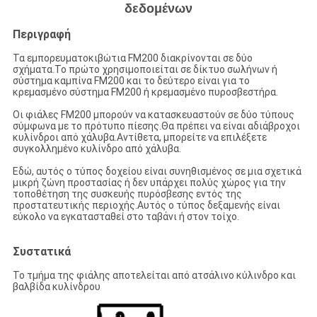
δεδομένων
Περιγραφή
Τα εμπορευματοκιβώτια FM200 διακρίνονται σε δύο
σχήματα.Το πρώτο χρησιμοποιείται σε δίκτυο σωλήνων ή
σύστημα καμπίνα FM200 και το δεύτερο είναι για το
κρεμασμένο σύστημα FM200 ή κρεμασμένο πυροσβεστήρα.
Οι φιάλες FM200 μπορούν να κατασκευαστούν σε δύο τύπους
σύμφωνα με το πρότυπο πίεσης.Θα πρέπει να είναι αδιάβροχοι
κυλίνδροι από χάλυβα.Αντίθετα, μπορείτε να επιλέξετε
συγκολλημένο κυλίνδρο από χάλυβα.
Εδώ, αυτός ο τύπος δοχείου είναι συνηθισμένος σε μια σχετικά
μικρή ζώνη προστασίας ή δεν υπάρχει πολύς χώρος για την
τοποθέτηση της συσκευής πυρόσβεσης εντός της
προστατευτικής περιοχής.Αυτός ο τύπος δεξαμενής είναι
εύκολο να εγκατασταθεί στο ταβάνι ή στον τοίχο.
Συστατικά
Το τμήμα της φιάλης αποτελείται από ατσάλινο κύλινδρο και
βαλβίδα κυλίνδρου