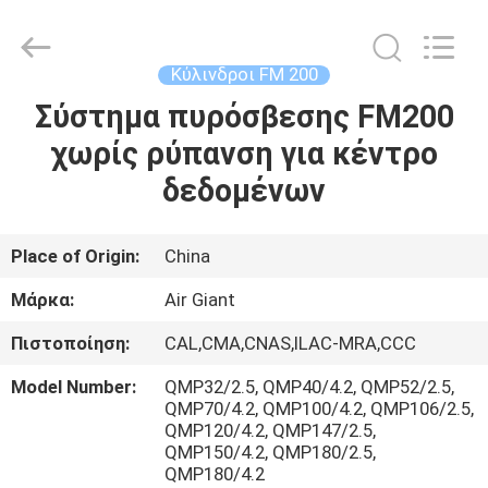
Guangdong
Air
Giant
Fire
Equipment
Κύλινδροι FM 200
Co.,Ltd..
All
Rights
Σύστημα πυρόσβεσης FM200
ΣΠΊΤΙ
Reserved.
χωρίς ρύπανση για κέντρο
ΠΡΟΪΌΝΤΑ
δεδομένων
VR
Place of Origin:
China
ΠΑΡΟΥΣΙΆΣΤΕ
Μάρκα:
Air Giant
Πιστοποίηση:
CAL,CMA,CNAS,ILAC-MRA,CCC
ΣΧΕΤΙΚΆ
Model Number:
QMP32/2.5, QMP40/4.2, QMP52/2.5,
ΜΕ
QMP70/4.2, QMP100/4.2, QMP106/2.5,
ΕΜΆΣ
QMP120/4.2, QMP147/2.5,
QMP150/4.2, QMP180/2.5,
QMP180/4.2