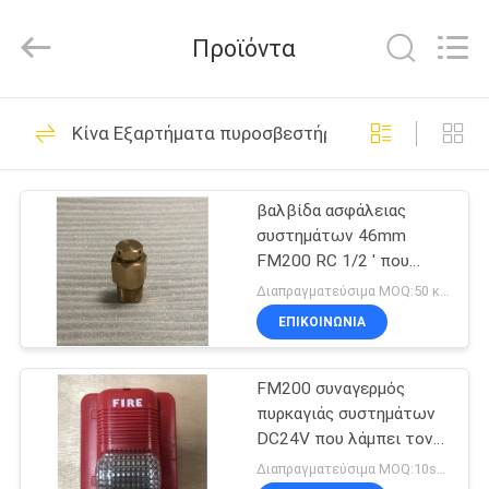
Guangdong
Air
Giant
Προϊόντα
Fire
Equipment
Co.,Ltd..
All
Rights
ΣΠΊΤΙ
110
Reserved.
Κίνα Εξαρτήματα πυροσβεστήρων
fm200 σύστημα
ΠΡΟΪΌΝΤΑ
καταστολής
βαλβίδα ασφάλειας
συστημάτων 46mm
πυρκαγιάς
VR
FM200 RC 1/2 ' που
ΠΑΡΟΥΣΙΆΣΤΕ
χρησιμοποιείται για να
Διαπραγματεύσιμα MOQ:50 κομμάτια
απελευθερώσει το
ΕΠΙΚΟΙΝΩΝΊΑ
υπερβολικό αέριο στο
38
ΣΧΕΤΙΚΆ
σωλήνα
Novec 1230
FM200 συναγερμός
ΜΕ
πυρκαγιάς συστημάτων
ΕΜΆΣ
σύστημα
DC24V που λάμπει τον
κόκκινο και ηχώντας
Διαπραγματεύσιμα MOQ:10sets
καταστολής