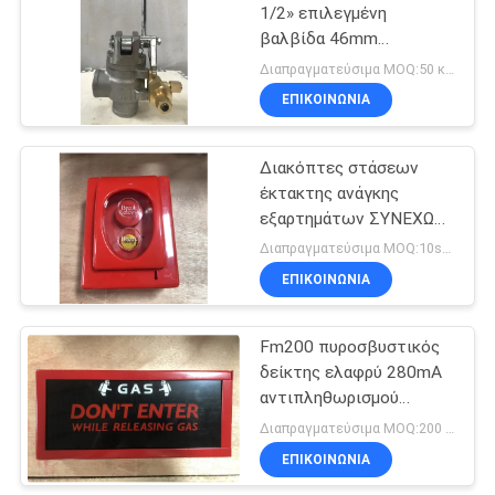
1/2» επιλεγμένη
βαλβίδα 46mm
9
πυροσβεστήρων
Διαπραγματεύσιμα MOQ:50 κομμάτια
συστημάτων
Καθαρός
ΕΠΙΚΟΙΝΩΝΊΑ
καταστολής πυρκαγιάς
πράκτορας
Διακόπτες στάσεων
καταστολής
έκτακτης ανάγκης
εξαρτημάτων ΣΥΝΕΧΩΝ
πυρκαγιάς
16V πυροσβεστήρων για
Διαπραγματεύσιμα MOQ:10sets
τα δωμάτια
ΕΠΙΚΟΙΝΩΝΊΑ
18
υπολογιστών
Αυτόματος
Fm200 πυροσβυστικός
δείκτης ελαφρύ 280mA
πυροσβεστήρας
αντιπληθωρισμού
εξαρτημάτων
Διαπραγματεύσιμα MOQ:200 κομμάτια
πυροσβεστήρων
ΕΠΙΚΟΙΝΩΝΊΑ
συστημάτων