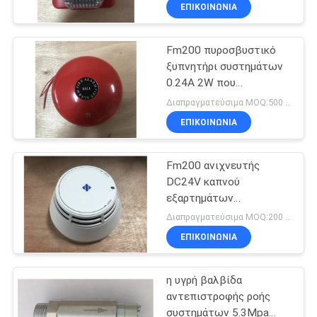
υγιή και ελαφρύ
ΓΎΡΟΣ
ΕΠΙΚΟΙΝΩΝΊΑ
συναγερμό
πυρκαγιάς
ΕΡΓΟΣΤΑΣΊΩΝ
Fm200 πυροσβυστικό
62
ξυπνητήρι συστημάτων
ΠΟΙΟΤΙΚΌΣ
0.24A 2W που
Σύστημα
ΈΛΕΓΧΟΣ
χρησιμοποιείται για να
Διαπραγματεύσιμα MOQ:500 κομμάτια
καταστολής
ειδοποιήσει το
ΕΠΙΚΟΙΝΩΝΊΑ
προσωπικό στη διαφυγή
πυρκαγιάς
ΚΑΤΕΒΆΣΤΕ
Fm200 ανιχνευτής
αδρανούς αερίου
DC24V καπνού
ΖΗΤΉΣΤΕ
εξαρτημάτων
47
ΈΝΑ
πυροσβεστήρων
Διαπραγματεύσιμα MOQ:200 κομμάτια
συστημάτων αερίου
Σύστημα
ΑΠΌΣΠΑΣΜΑ
ΕΠΙΚΟΙΝΩΝΊΑ
καταστολής
η υγρή βαλβίδα
SITEMAP
πυρκαγιάς στην
αντεπιστροφής ροής
συστημάτων 5.3Mpa