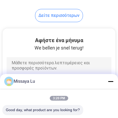
67
Δείτε περισσότερων
Κύλινδροι FM 200
Αφήστε ένα μήνυμα
We bellen je snel terug!
39
Novec 1230
Missaya Lu
κύλινδροι
3:20 PM
Good day, what product are you looking for?