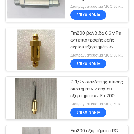
κουζίνα
PRIVACY
FM200 αποτρέπει
Διαπραγματεύσιμα MOQ:50 κομμάτια
Backflow του
POLICY
ΕΠΙΚΟΙΝΩΝΊΑ
πυροσβυστικού
5
πράκτορα
Καθαρό σύστημα
Fm200 βαλβίδα 6.6MPa
αντεπιστροφής ροής
καταστολής
αερίου εξαρτημάτων
πυροσβεστήρων
πυρκαγιάς
Διαπραγματεύσιμα MOQ:50 κομμάτια
συστημάτων
ΕΠΙΚΟΙΝΩΝΊΑ
πρακτόρων
καταστολής πυρκαγιάς
Ρ 1/2» διακόπτης πίεσης
19
συστημάτων αερίου
Σύστημα
εξαρτημάτων Fm200
πυροσβεστήρων 5.3MPa
Διαπραγματεύσιμα MOQ:50 κομμάτια
καταστολής
ΕΠΙΚΟΙΝΩΝΊΑ
πυρκαγιάς του CO2
Fm200 εξαρτήματα RC