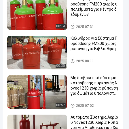
ρόσβεσης FM200 χωρίς υ
πολείμματα για κέντρο δ
εδομένων
Κύλινδροι FM 200
00:14
2025-07-31
Κύλινδρος για Σύστημα Π
υρόσβεσης FM200 χωρίς
ρύπανση για Βιβλιοθήκη
Κύλινδροι FM 200
2025-08-11
00:35
Μη διαβρωτικό σύστημα
κατάσβεσης πυρκαγιάς N
ovec1230 χωρίς ρύπανση
για δωμάτιο υπολογιστώ
ν
Novec 1230 σύστημα καταστ
00:57
2025-07-02
ολής πυρκαγιάς
Αυτόματο Σύστημα Αερίο
υ Novec1230 Χωρίς Ρύπα
νση για Αποθηκευτικό Χώ