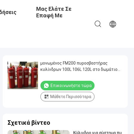
Μας Ελάτε Σε
δήσεις
Επαφή Με
μονωμένος FM200 πυροσβεστήρας
κυλίνδρων 100L 106L 120L στο δωμάτιο
κεντρικών υπολογιστών
Επικοινωνήστε τώρα
Μάθετε Περισσότερα
Σχετικά βίντεο
Κύλινδρο για σύστημα πυ