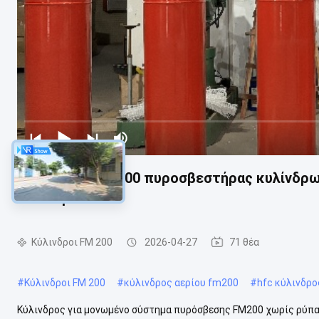
μονωμένος FM200 πυροσβεστήρας κυλίνδρων
υπολογιστών
Κύλινδροι FM 200
2026-04-27
71 θέα
#
Κύλινδροι FM 200
#
κύλινδρος αερίου fm200
#
hfc κύλινδρο
Κύλινδρος για μονωμένο σύστημα πυρόσβεσης FM200 χωρίς ρύπα