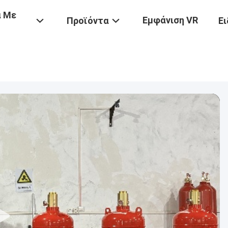
ά Με
Εμφάνιση VR
Προϊόντα
Ει