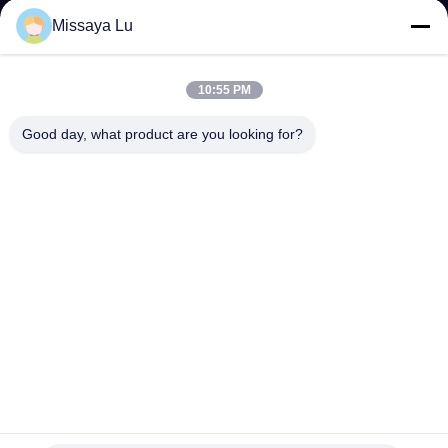
ΓΎΡΟΣ
Missaya Lu
ΕΡΓΟΣΤΑΣΊΩΝ
10:55 PM
ΠΟΙΟΤΙΚΌΣ
Good day, what product are you looking for?
ΈΛΕΓΧΟΣ
ΚΑΤΕΒΆΣΤΕ
ΖΗΤΉΣΤΕ
ΈΝΑ
ΑΠΌΣΠΑΣΜΑ
SITEMAP
Κύλινδρο για υψηλής ποιότητας σύστημα καταστολής
πυρκαγιάς FM200 χωρίς ρύπανση