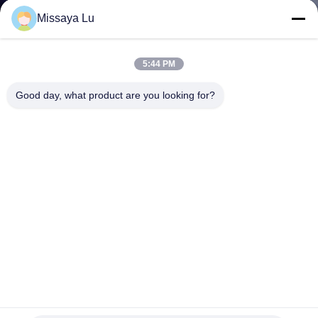
ΓΎΡΟΣ
Missaya Lu
ΕΡΓΟΣΤΑΣΊΩΝ
5:44 PM
ΠΟΙΟΤΙΚΌΣ
Good day, what product are you looking for?
ΈΛΕΓΧΟΣ
ΚΑΤΕΒΆΣΤΕ
ΖΗΤΉΣΤΕ
ΈΝΑ
ΑΠΌΣΠΑΣΜΑ
SITEMAP
Ανεργό αέριο Αργκόν IG55 IG100 IG541 Κύλινδρο
συστήματος πυρόσβεσης