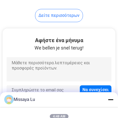
67
Δείτε περισσότερων
Κύλινδροι FM 200
Αφήστε ένα μήνυμα
We bellen je snel terug!
39
Novec 1230
κύλινδροι
Missaya Lu
4:48 AM