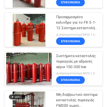
ΓΎΡΟΣ
ΕΠΙΚΟΙΝΩΝΊΑ
πυρκαγιάς
ΕΡΓΟΣΤΑΣΊΩΝ
Προσαρμοσμένο
62
κύλινδρο για το FK 5-1-
ΠΟΙΟΤΙΚΌΣ
12 Σύστημα καταστολής
Σύστημα
ΈΛΕΓΧΟΣ
πυρκαγιάς χωρίς
Διαπραγματεύσιμα MOQ:1 σύνολο
καταστολής
ρύπανση για το δωμάτιο
ΕΠΙΚΟΙΝΩΝΊΑ
υπολογιστών
πυρκαγιάς
ΚΑΤΕΒΆΣΤΕ
Συστήματα καταστολής
αδρανούς αερίου
πυρκαγιάς με αδρανές
ΖΗΤΉΣΤΕ
αέρια 150-300 bar
47
ΈΝΑ
Διαπραγματεύσιμα MOQ:1 σύνολο
Σύστημα
ΑΠΌΣΠΑΣΜΑ
ΕΠΙΚΟΙΝΩΝΊΑ
καταστολής
Μη διαβρωτικό σύστημα
SITEMAP
πυρκαγιάς στην
καταστολής πυρκαγιάς
FM200 χωρίς