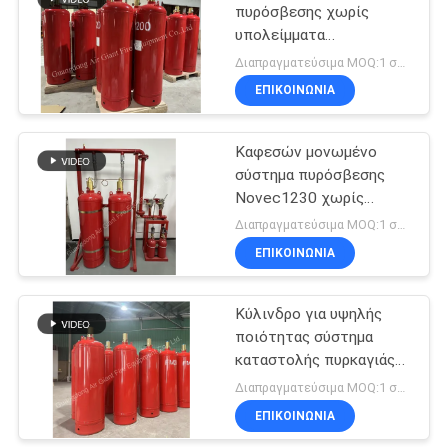
πυρόσβεσης χωρίς
υπολείμματα
9
Προσαρμοσμένο
Διαπραγματεύσιμα MOQ:1 σύνολο
κύλινδρο
Καθαρός
ΕΠΙΚΟΙΝΩΝΊΑ
πράκτορας
Καφεσών μονωμένο
καταστολής
σύστημα πυρόσβεσης
Novec1230 χωρίς
πυρκαγιάς
υπολείμματα για μουσείο
Διαπραγματεύσιμα MOQ:1 σύνολο
ΕΠΙΚΟΙΝΩΝΊΑ
18
Αυτόματος
Κύλινδρο για υψηλής
ποιότητας σύστημα
πυροσβεστήρας
καταστολής πυρκαγιάς
FM200
Διαπραγματεύσιμα MOQ:1 σύνολο
ΕΠΙΚΟΙΝΩΝΊΑ