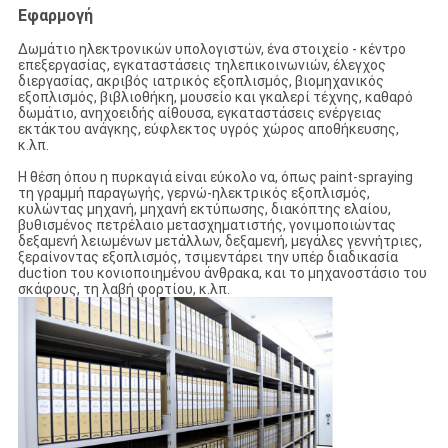
Εφαρμογή
Δωμάτιο ηλεκτρονικών υπολογιστών, ένα στοιχείο - κέντρο
επεξεργασίας, εγκαταστάσεις τηλεπικοινωνιών, έλεγχος
διεργασίας, ακριβός ιατρικός εξοπλισμός, βιομηχανικός
εξοπλισμός, βιβλιοθήκη, μουσείο και γκαλερί τέχνης, καθαρό
δωμάτιο, ανηχοειδής αίθουσα, εγκαταστάσεις ενέργειας
εκτάκτου ανάγκης, εύφλεκτος υγρός χώρος αποθήκευσης,
κ.λπ.
Η θέση όπου η πυρκαγιά είναι εύκολο να, όπως paint-spraying
τη γραμμή παραγωγής, γερνώ-ηλεκτρικός εξοπλισμός,
κυλώντας μηχανή, μηχανή εκτύπωσης, διακόπτης ελαίου,
βυθισμένος πετρέλαιο μετασχηματιστής, γονιμοποιώντας
δεξαμενή λειωμένων μετάλλων, δεξαμενή, μεγάλες γεννήτριες,
ξεραίνοντας εξοπλισμός, τσιμεντάρει την υπέρ διαδικασία
duction του κονιοποιημένου άνθρακα, και το μηχανοστάσιο του
σκάφους, τη λαβή φορτίου, κ.λπ.