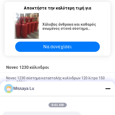
Αποκτήστε την καλύτερη τιμή για
Χάλυβας άνθρακα και καθαρός
ενωμένος στενά σύστημα
κύλινδρος πρακτόρων Novec
αργιλίου
Να συνεχίσει
Novec 1230 κύλινδροι
Novec 1230 σύστημα καταστολής κυλίνδρων 120 λίτρο 150
λίτρο 180 λίτρο
Missaya Lu
Novec1230 κύλινδρος αερίου αζώτου 4.2MPa χωρίς ρύπανση
στο δωμάτιο αποθήκευσης
6:01 AM
Κύλινδρο για αυτόματο σύστημα πυρόσβεσης PERFLUORO
χωρίς υπολείμματα για κέντρο δεδομένων