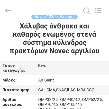
Guangdong
Air
Giant
Fire
Equipment
Novec 1230 κύλινδροι
Co.,Ltd..
All
Rights
Χάλυβας άνθρακα και
ΣΠΊΤΙ
Reserved.
καθαρός ενωμένος στενά
ΠΡΟΪΌΝΤΑ
σύστημα κύλινδρος
πρακτόρων Novec αργιλίου
VR
ΠΑΡΟΥΣΙΆΣΤΕ
Τόπος
Κίνα
καταγωγής:
ΣΧΕΤΙΚΆ
Μάρκα:
Air Giant
ΜΕ
Πιστοποίηση:
CAL,CMA,CNAS,ILAC-MRA,CCC
ΕΜΆΣ
Αριθμό
QMP32/2.5, QMP40/4.2, QMP52/2.5,
μοντέλου:
QMP70/4.2, QMP100/4.2,