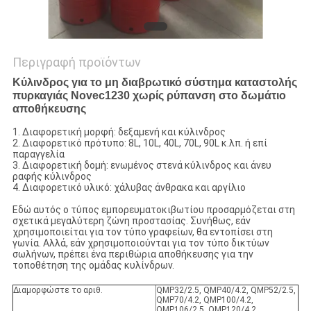
Περιγραφή προϊόντων
Κύλινδρος για το μη διαβρωτικό σύστημα καταστολής
πυρκαγιάς Novec1230 χωρίς ρύπανση στο δωμάτιο
αποθήκευσης
1.
Διαφορετική μορφή: δεξαμενή και κύλινδρος
2. Διαφορετικό πρότυπο: 8L, 10L, 40L, 70L, 90L κ.λπ. ή επί
παραγγελία
3. Διαφορετική δομή: ενωμένος στενά κύλινδρος και άνευ
ραφής κύλινδρος
4. Διαφορετικό υλικό: χάλυβας άνθρακα και αργίλιο
Εδώ αυτός ο τύπος εμπορευματοκιβωτίου προσαρμόζεται στη
σχετικά μεγαλύτερη ζώνη προστασίας. Συνήθως, εάν
χρησιμοποιείται για τον τύπο γραφείων, θα εντοπίσει στη
γωνία. Αλλά, εάν χρησιμοποιούνται για τον τύπο δικτύων
σωλήνων, πρέπει ένα περιθώρια αποθήκευσης για την
τοποθέτηση της ομάδας κυλίνδρων.
Διαμορφώστε το αριθ.
QMP32/2.5, QMP40/4.2, QMP52/2.5,
QMP70/4.2, QMP100/4.2,
QMP106/2.5, QMP120/4.2,