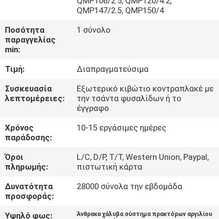
QMP106/2.5, QMP120/4.2,
ΓΎΡΟΣ
QMP147/2.5, QMP150/4
ΕΡΓΟΣΤΑΣΊΩΝ
Ποσότητα
1 σύνολο
παραγγελίας
min:
ΠΟΙΟΤΙΚΌΣ
ΈΛΕΓΧΟΣ
Τιμή:
Διαπραγματεύσιμα
Συσκευασία
Εξωτερικό κιβώτιο κοντραπλακέ με
λεπτομέρειες:
την τσάντα φυσαλίδων ή το
ΚΑΤΕΒΆΣΤΕ
έγγραφο
Χρόνος
10-15 εργάσιμες ημέρες
ΖΗΤΉΣΤΕ
παράδοσης:
ΈΝΑ
Όροι
L/C, D/P, T/T, Western Union, Paypal,
ΑΠΌΣΠΑΣΜΑ
πληρωμής:
πιστωτική κάρτα
Δυνατότητα
28000 σύνολα την εβδομάδα
SITEMAP
προσφοράς:
Υψηλό φως:
Άνθρακα χάλυβα σύστημα πρακτόρων αργιλίου