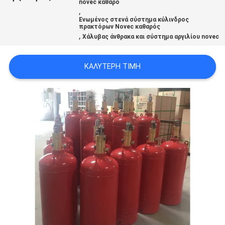
novec καθαρό
PRIVACY
,
Ενωμένος στενά σύστημα κύλινδρος
POLICY
πρακτόρων Novec καθαρός
,
Χάλυβας άνθρακα και σύστημα αργιλίου novec
ΚΑΛΎΤΕΡΗ ΤΙΜΉ